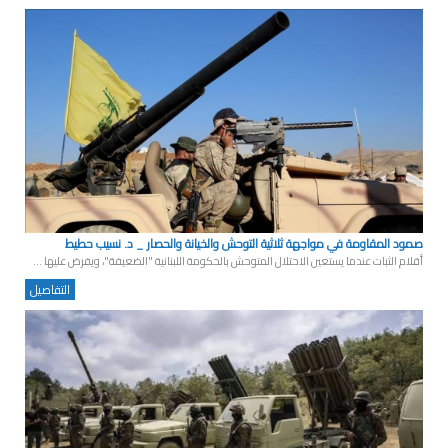
صمود المقاومة في مواجهة ثلاثية التوحش والخيانة والحصار _ د. نسيب حطيط
أقلام الثبات عندما يستعين الاحتلال المتوحش بالحكومة اللبنانية "الضعيفة"، ويفرض عليها ...
التفاصيل