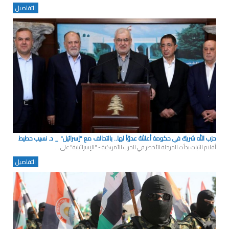
التفاصيل
حزب الله شريكٌ في حكومة أعلنتْهُ عدوّاً لها.. بالتحالف مع "إسرائيل" _ د. نسيب حطيط
أقلام الثبات بدأت المرحلة الأخطر في الحرب الأمريكية - "الإسرائيلية" على ...
التفاصيل