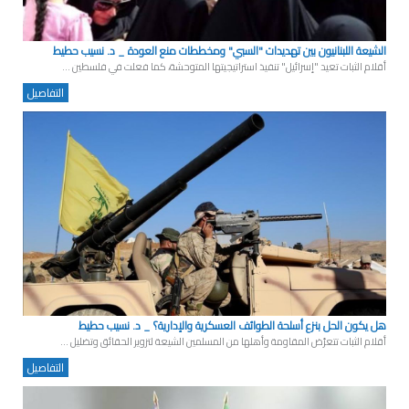
الشيعة اللبنانيون بين تهديدات "السبي" ومخططات منع العودة _ د. نسيب حطيط
أقلام الثبات تعيد "إسرائيل" تنفيذ استراتيجيتها المتوحشة، كما فعلت في فلسطين ...
التفاصيل
هل يكون الحل بنزع أسلحة الطوائف العسكرية والإدارية؟ _ د. نسيب حطيط
أقلام الثبات تتعرّض المقاومة وأهلها من المسلمين الشيعة لتزوير الحقائق وتضليل ...
التفاصيل