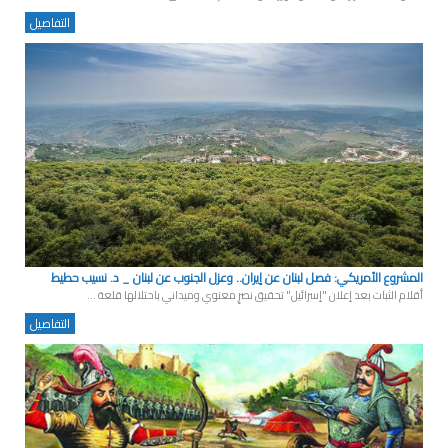
التفاصيل
المشروع الأمريكي: فصل لبنان عن إيران.. وعزل الجنوب عن لبنان _ د. نسيب حطيط
أقلام الثبات بعد إعلان "إسرائيل" تحقيق نصرٍ معنوي وميداني باحتلالها قلعة ...
التفاصيل