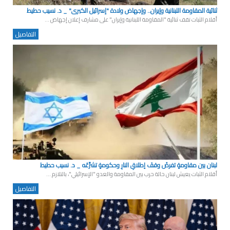
ثنائية المقاومة اللبنانية وإيران.. وإجهاض ولادة "إسرائيل الكبرى" _ د. نسيب حطيط
أقلام الثبات تقف ثنائية "المقاومة اللبنانية وإيران" على مشارف إعلان إجهاض ...
التفاصيل
لبنان بين مقاومةٍ تفرضُ وقفَ إطلاقِ النارِ وحكومةٍ تشرِّعُه _ د. نسيب حطيط
أقلام الثبات يعيش لبنان حالة حرب بين المقاومة والعدو "الإسرائيلي"، بالتلازم ...
التفاصيل