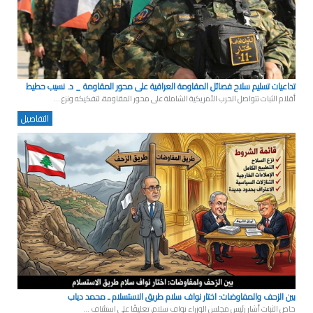
تداعيات تسليم سلاح فصائل المقاومة العراقية على محور المقاومة _ د. نسيب حطيط
أقلام الثبات تتواصل الحرب الأمريكية الشاملة على محور المقاومة، لتفكيكه ونزع ...
التفاصيل
بين الزحف والمفاوضات: اختار نواف سلام طريق الاستسلام ـ محمد دياب
خاص الثبات أشار رئيس مجلس الوزراء نواف سلام، تعليقًا على استئناف ...