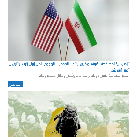
ترامب.. يدٌ لمصافحة المُرشد وأُخرى أرشدت المدمرات للهجوم.. لكن إيران بَتَرت الإثنتين _
أمين أبوراشد
أقلام الثبات ملأ الرئيس دونالد ترامب الدنيا وشَغِل وسائل الإعلام بإبداء ...
التفاصيل