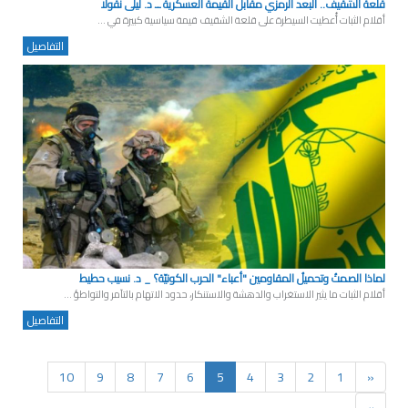
قلعة الشقيف.. البعد الرمزي مقابل القيمة العسكرية ــ د. ليلى نقولا
أقلام الثبات أُعطيت السيطرة على قلعة الشقيف قيمة سياسية كبيرة في ...
التفاصيل
لماذا الصمتُ وتحميلُ المقاومين "أعباء" الحرب الكونيّة؟ _ د. نسيب حطيط
أقلام الثبات ما يثير الاستغراب والدهشة والاستنكار، حدود الاتهام بالتآمر والتواطؤ ...
التفاصيل
10
9
8
7
6
5
4
3
2
1
«
»