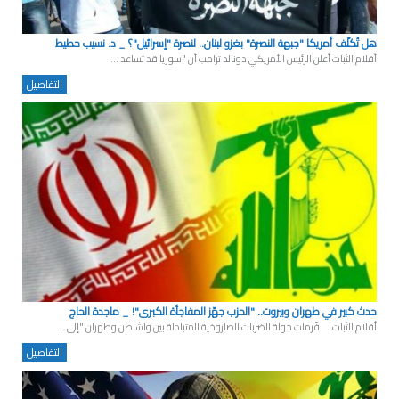
هل تُكلّف أمريكا "جبهة النصرة" بغزو لبنان.. لنصرة "إسرائيل"؟ _ د. نسيب حطيط
أقلام الثبات أعلن الرئيس الأمريكي دونالد ترامب أن "سوريا قد تساعد ...
التفاصيل
حدث كبير في طهران وبيروت.. "الحزب جهّز المفاجأة الكبرى"! _ ماجدة الحاج
أقلام الثبات فُرملت جولة الضربات الصاروخية المتبادلة بين واشنطن وطهران "إلى ...
التفاصيل