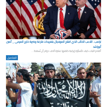
ترامب.. اللاعب الخائب الذي افتتح المونديال بتغريدات فارغة وضربة خارج المرمى _ أمين
أبوراشد
أقلام الثبات كيف لمٌسيَّرة إيرانية كلفتها عشرة آلاف دولار أن تُسقط ...
التفاصيل