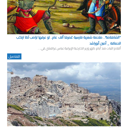
"الشاهنامة".. ملحمة شعرية فارسية عُمرها ألف عام.. لو عرفها ترامب لَمَا ارتكب
الحماقة _ أمين أبوراشد
أقلام الثبات منذ أيام، ظهر وزير الخارجية الإيرانية عباس عراقشي في ...
التفاصيل