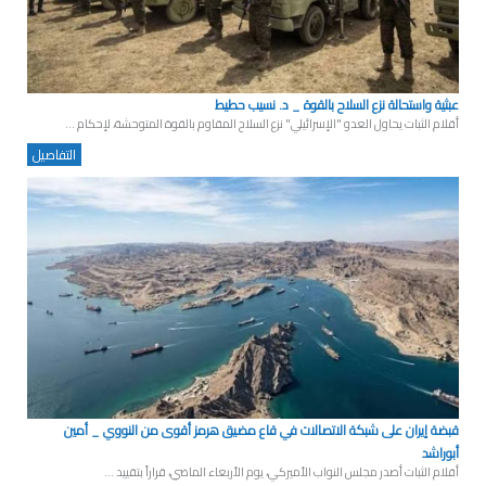
عبثية واستحالة نزع السلاح بالقوة _ د. نسيب حطيط
أقلام الثبات يحاول العدو "الإسرائيلي" نزع السلاح المقاوم بالقوة المتوحشة، لإحكام ...
التفاصيل
قبضة إيران على شبكة الاتصالات في قاع مضيق هرمز أقوى من النووي _ أمين
أبوراشد
أقلام الثبات أصدر مجلس النواب الأميركي، يوم الأربعاء الماضي، قراراً بتقييد ...