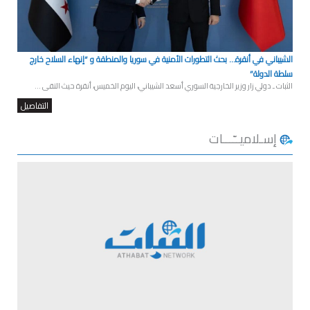
الشيباني في أنقرة… بحث التطورات الأمنية في سوريا والمنطقة و “إنهاء السلاح خارج
سلطة الدولة”
الثبات ـ دولي زار وزير الخارجية السوري أسعد الشيباني، اليوم الخميس، أنقرة حيث التقى ...
التفاصيل
إسـلاميــّـــات