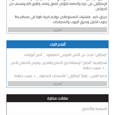
الإسرائيلي في غزة والضفة تقوّض اتفاق وقف إطلاق النار وتنسف حل
الدولتين
حريق كبير.. مليشيات المستوطنين تهاجم قرية طوبا في مسافر يطا
جنوب الخليل وتحرق البيوت والممتلكات
المزيد
أقلام الثبات
"إسرائيل" تبحث عن الأمن القومي المفقود _ أمين أبوراشد
استراتيجية "الكيان" لإسقاط حق الدفاع والتحرير.. وفرض الاحتلال الآمن
_ د. نسيب حطيط
تدمير القرى... إقرارٌ "إسرائيلي" بالانسحاب المحتوم _ د. نسيب حطيط
المزيد
مقالات مختارة
السياسة والأخلاق