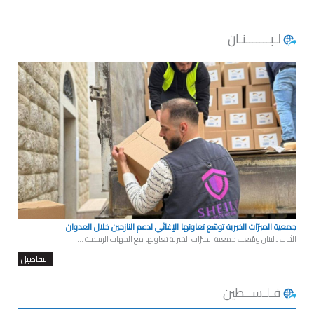
لـبـــــــنـان
جمعية المبرّات الخيرية توسّع تعاونها الإغاثي لدعم النازحين خلال العدوان
الثبات ـ لبنان وسّعت جمعية المبرّات الخيرية تعاونها مع الجهات الرسمية ...
التفاصيل
فـلـســطين