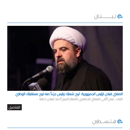
لـبـــــــنـان
المفتي قبلان لرئيس الجمهورية: اربح شعبَك وليس جزءاً منه تربح مستقبلك الوطني
الثبات ـ لبنان ألقى المفتي الجعفري الممتاز الشيخ أحمد قبلان خطبة ...
التفاصيل
فـلـســطين