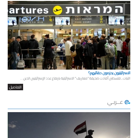
الاسرائيليون يحزمون حقائبهم؟
الثبات ـ فلسطين أفادت صحيفة “معاريف” الاسرائيلية بارتفاع عدد الإسرائيليين الذين ...
التفاصيل
عــربـي