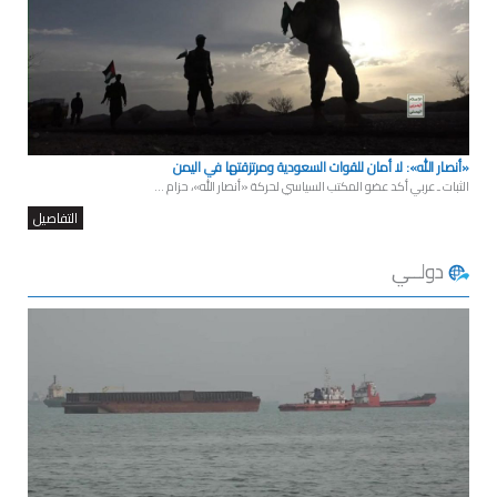
«أنصار الله»: لا أمان للقوات السعودية ومرتزقتها في اليمن
الثبات ـ عربي أكد عضو المكتب السياسي لحركة «أنصار الله»، حزام ...
التفاصيل
دولــي