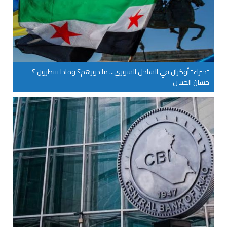
"خبراء" أوكران في الساحل السوري... ما دورهم؟ وماذا ينتظرون ؟ _
حسان الحسن