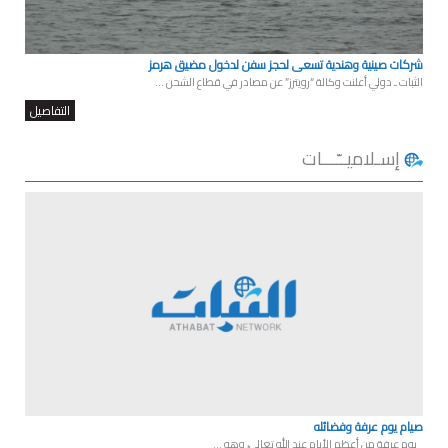
شركات صينية وهندية تسعى لحجز سفن لدخول مضيق هرمز
الثبات ـ دولي أعلنت وكالة “رويترز” عن مصادر في قطاع الشحن ...
التفاصيل
إسـلاميــّـــات
صيام يوم عرفة وفضائله
يوم عرفة من أعظم الأيام عند الله تعالى، وهو ...