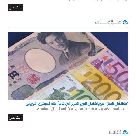
التفاصيل
منــوّعــــات
"فايننشال تايمز": بيع واشنطن لليورو لتعزيز الين فاجأ البنك المركزي الأوروبي
الثبات ـ اقتصاد كشفت صحيفة "فايننشال تايمز" البريطانية أنّ "عملية بيع ...
التفاصيل
ثقافة