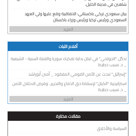
شاهين في مدينة الخليل.
بيان سعودي تركي باكستاني: الاتفاقية وقع عليها ولي العهد
السعودي ورئيس تركيا ورئيس وزراء باكستان
المزيد
أقلام الثبات
تدخُّل "الجولاني" في لبنان بداية تفكيك سوريا والفتنة السنية - الشيعية
_ د. نسيب حطيط
"إسرائيل" تبحث عن الأمن القومي المفقود _ أمين أبوراشد
استراتيجية "الكيان" لإسقاط حق الدفاع والتحرير.. وفرض الاحتلال الآمن
_ د. نسيب حطيط
المزيد
مقالات مختارة
السياسة والأخلاق