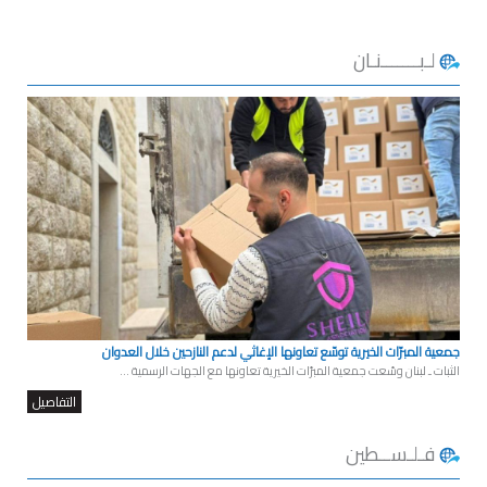
لـبـــــــنـان
جمعية المبرّات الخيرية توسّع تعاونها الإغاثي لدعم النازحين خلال العدوان
الثبات ـ لبنان وسّعت جمعية المبرّات الخيرية تعاونها مع الجهات الرسمية ...
التفاصيل
فـلـســطين