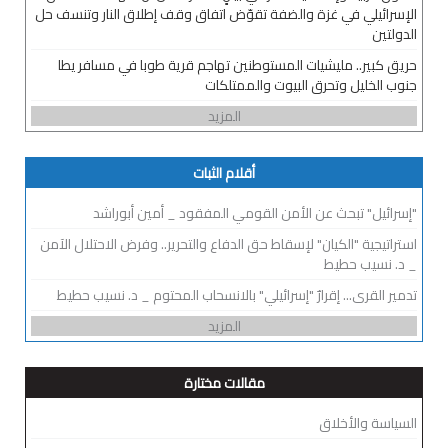
الإسرائيلي في غزة والضفة تقوّض اتفاق وقف إطلاق النار وتنسف حل
الدولتين
حريق كبير.. مليشيات المستوطنين تهاجم قرية طوبا في مسافر يطا
جنوب الخليل وتحرق البيوت والممتلكات
المزيد
أقلام الثبات
"إسرائيل" تبحث عن الأمن القومي المفقود _ أمين أبوراشد
استراتيجية "الكيان" لإسقاط حق الدفاع والتحرير.. وفرض الاحتلال الآمن
_ د. نسيب حطيط
تدمير القرى... إقرارٌ "إسرائيلي" بالانسحاب المحتوم _ د. نسيب حطيط
المزيد
مقالات مختارة
السياسة والأخلاق