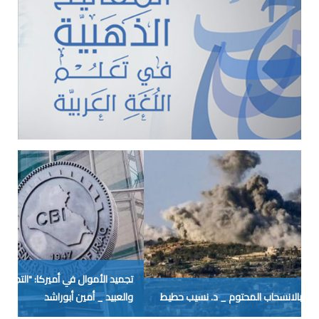
تجميد الأموال في أميركا: "التجربة الإيرانية" لم يتعلَّم منها الحمقى
والعبيد _ أمين أبوراشد
حر