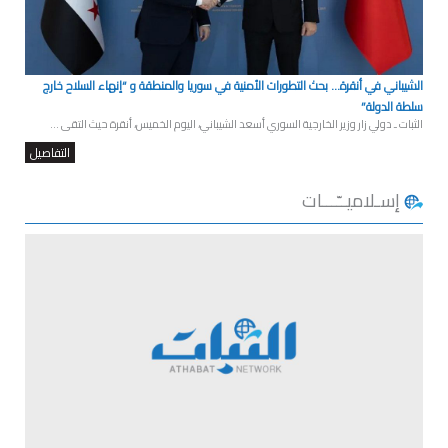
الشيباني في أنقرة… بحث التطورات الأمنية في سوريا والمنطقة و “إنهاء السلاح خارج
سلطة الدولة”
الثبات ـ دولي زار وزير الخارجية السوري أسعد الشيباني، اليوم الخميس، أنقرة حيث التقى ...
التفاصيل
إسـلاميــّـــات