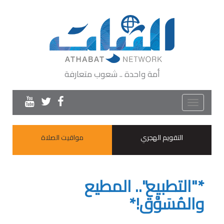
أمة واحدة .. شعوب متعارفة
Toggle
navigation
التقويم الهجري
مواقيت الصلاة
*"التطبيع".. المطيع
والمُسَوَّق!*