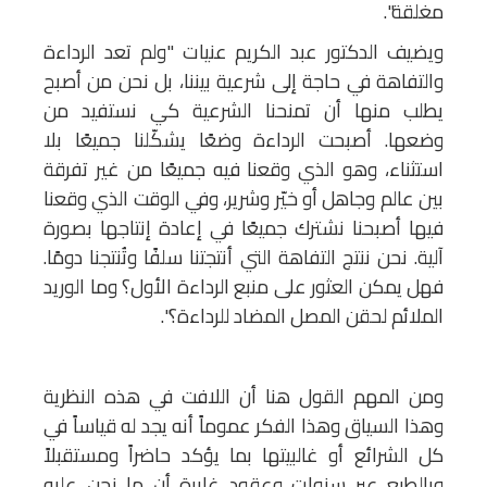
مغلقة".
ويضيف الدكتور عبد الكريم عنيات "ولم تعد الرداءة
والتفاهة في حاجة إلى شرعية بيننا، بل نحن من أصبح
يطلب منها أن تمنحنا الشرعية كي نستفيد من
وضعها. أصبحت الرداءة وضعًا يشكّلنا جميعًا بلا
استثناء، وهو الذي وقعنا فيه جميعًا من غير تفرقة
بين عالم وجاهل أو خيّر وشرير، وفي الوقت الذي وقعنا
فيها أصبحنا نشترك جميعًا في إعادة إنتاجها بصورة
آلية. نحن ننتج التفاهة التي أنتجتنا سلفًا وتُنتجنا دومًا.
فهل يمكن العثور على منبع الرداءة الأول؟ وما الوريد
الملائم لحقن المصل المضاد للرداءة؟".
ومن المهم القول هنا أن اللافت في هذه النظرية
وهذا السياق وهذا الفكر عموماً أنه يجد له قياساً في
كل الشرائع أو غالبيتها بما يؤكد حاضراً ومستقبلاً
وبالطبع عبر سنوات وعقود غابرة أن ما نحن عليه