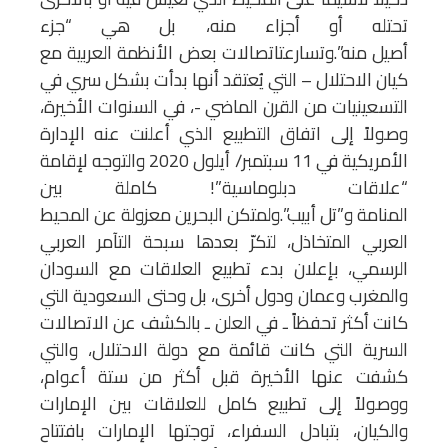
تحتله أو أجزاء منه، بل هي “جزء
أصيل منه”.وتسارعتاتصالات بعض الأنظمة العربية مع
كيان الاحتلال – التي يُعتقد أنها بدأت بشكل سري في
التسعينيات من القرن الماضي -، في السنوات الأخيرة،
وصولاً إلى اتفاق التطبيع الذي أعلنت عنه الإدارة
الأمريكية في 11 سبتمبر/ أيلول 2020 والتوجه لإقامة
“علاقات دبلوماسية”! كاملة بين
المنامة و”تل أبيب”.ولمتكن البحرين معزولة عن المحيط
العربي المتخاذل، لتكرّ بعدها سبحة التآمر العربي
الرسمي، بإعلان بدء تطبيع العلاقات مع السودان
والمغرب وعمان ودول أخرى، بل وحتى السعودية التي
كانت أكثر تحفظاً ـ في العلن ـ بالكشف عن الاتصالات
السرية التي كانت قائمة مع دولة الاحتلال، والتي
كشفت عنها الأخيرة قبل أكثر من ستة أعوام،
ووصولاً إلى تطبيع كامل للعلاقات بين الإمارات
والكيان، بتبادل السفراء، توجتها الإمارات بافتتاح