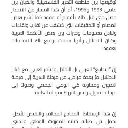
توقيعها بين منظمة التحرير الفلسطينية والكيان بين
عامي 1993 و1995، أم أن هذا المسار من الانحدار
حصل حتى قبل ذلك بأعوام أو عقود كما تشير بعض
المصادر أو التحقيقات التي كشفت عن تقارب ولقاءات
وتبادل معلومات وخبرات بين بعض الأنظمة العربية
وكيان الاحتلال وأنها سبقت توقيع تلك الاتفاقيات
بعقود!
إن “التطبيع” العربي بل التخاذل والتآمر العربي مع كيان
الاحتلال مرّ بعدة مراحل، من مرحلة السرية إلى مرحلة
التدجين ومحاولة كي الوعي الجمعي وصولاً إلى
مرحلة القبول، وليس انتهاءً بمرحلة العلنية.
إن هذا الإسقاط المخادع المخالف والنقيض للأصل،
يحمل في طياته خيانة للموروث الوطني والديني