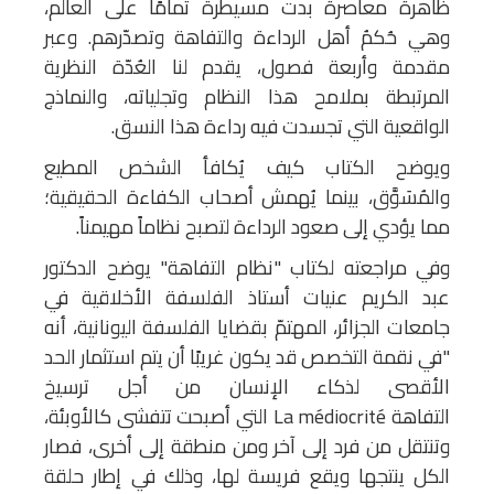
ظاهرة معاصرة بدت مسيطرة تمامًا على العالم،
وهي حُكمُ أهل الرداءة والتفاهة وتصدّرهم. وعبر
مقدمة وأربعة فصول، يقدم لنا العُدّة النظرية
المرتبطة بملامح هذا النظام وتجلياته، والنماذج
الواقعية التي تجسدت فيه رداءة هذا النسق.
ويوضح الكتاب كيف يُكافأ الشخص المطيع
والمُسَوَّق، بينما يُهمش أصحاب الكفاءة الحقيقية؛
مما يؤدي إلى صعود الرداءة لتصبح نظاماً مهيمناً.
وفي مراجعته لكتاب "نظام التفاهة" يوضح الدكتور
عبد الكريم عنيات أستاذ الفلسفة الأخلاقية في
جامعات الجزائر، المهتمّ بقضايا الفلسفة اليونانية، أنه
"في نقمة التخصص قد يكون غريبًا أن يتم استثمار الحد
الأقصى لذكاء الإنسان من أجل ترسيخ
التفاهة La médiocrité التي أصبحت تتفشى كالأوبئة،
وتنتقل من فرد إلى آخر ومن منطقة إلى أخرى، فصار
الكل ينتجها ويقع فريسة لها، وذلك في إطار حلقة