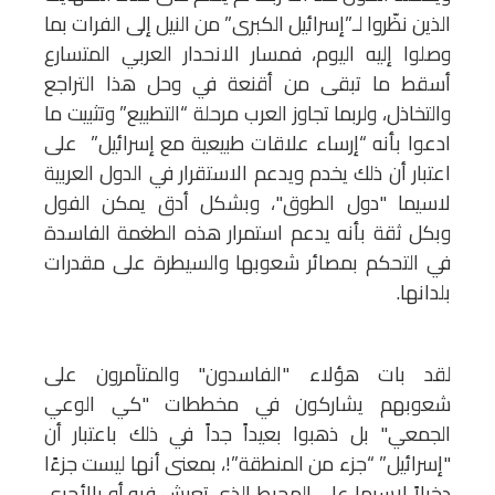
الذين نظّروا لـ”إسرائيل الكبرى” من النيل إلى الفرات بما
وصلوا إليه اليوم، فمسار الانحدار العربي المتسارع
أسقط ما تبقى من أقنعة في وحل هذا التراجع
والتخاذل، ولربما تجاوز العرب مرحلة “التطبيع” وتثبيت ما
ادعوا بأنه “إرساء علاقات طبيعية مع إسرائيل” على
اعتبار أن ذلك يخدم ويدعم الاستقرار في الدول العربية
لاسيما "دول الطوق"، وبشكل أدق يمكن الفول
وبكل ثقة بأنه يدعم استمرار هذه الطغمة الفاسدة
في التحكم بمصائر شعوبها والسيطرة على مقدرات
بلدانها.
لقد بات هؤلاء "الفاسدون" والمتآمرون على
شعوبهم يشاركون في مخططات "كي الوعي
الجمعي" بل ذهبوا بعيداً جداً في ذلك باعتبار أن
"إسرائيل” “جزء من المنطقة”!، بمعنى أنها ليست جزءًا
دخيلاً لاسيما على المحيط الذي تعيش فيه أو بالأحرى