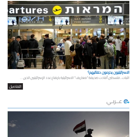
الاسرائيليون يحزمون حقائبهم؟
الثبات ـ فلسطين أفادت صحيفة “معاريف” الاسرائيلية بارتفاع عدد الإسرائيليين الذين ...
التفاصيل
عــربـي