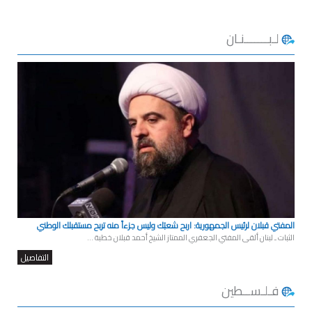
لـبـــــــنـان
المفتي قبلان لرئيس الجمهورية: اربح شعبَك وليس جزءاً منه تربح مستقبلك الوطني
الثبات ـ لبنان ألقى المفتي الجعفري الممتاز الشيخ أحمد قبلان خطبة ...
التفاصيل
فـلـســطين