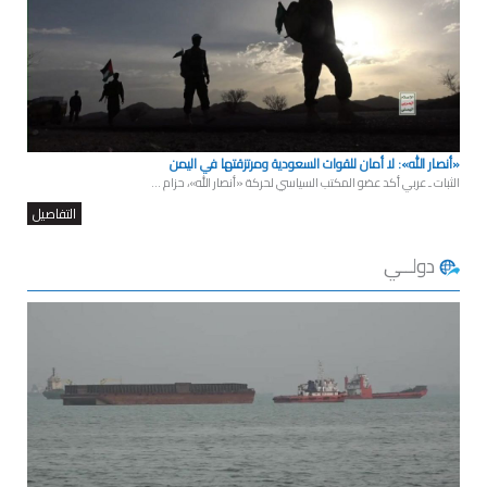
«أنصار الله»: لا أمان للقوات السعودية ومرتزقتها في اليمن
الثبات ـ عربي أكد عضو المكتب السياسي لحركة «أنصار الله»، حزام ...
التفاصيل
دولــي