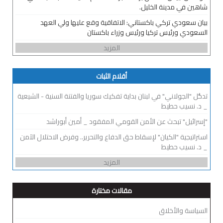
شاهين في مدينة الخليل.
بيان سعودي تركي باكستاني: الاتفاقية وقع عليها ولي العهد
السعودي ورئيس تركيا ورئيس وزراء باكستان
المزيد
أقلام الثبات
تدخُّل "الجولاني" في لبنان بداية تفكيك سوريا والفتنة السنية - الشيعية
_ د. نسيب حطيط
"إسرائيل" تبحث عن الأمن القومي المفقود _ أمين أبوراشد
استراتيجية "الكيان" لإسقاط حق الدفاع والتحرير.. وفرض الاحتلال الآمن
_ د. نسيب حطيط
المزيد
مقالات مختارة
السياسة والأخلاق