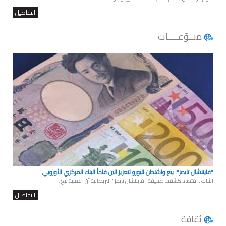
التفاصيل
منــوّعــــات
"فايننشال تايمز": بيع واشنطن لليورو لتعزيز الين فاجأ البنك المركزي الأوروبي
الثبات ـ اقتصاد كشفت صحيفة "فايننشال تايمز" البريطانية أنّ "عملية بيع ...
التفاصيل
ثقافة