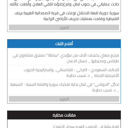
حادث عملياتي في جنوب لبنان. وتم إجلاؤه لتلقي العلاج، وأُبلغت عائلته.
سوريا: دورية تابعة للاحتلال توغلت في قرية الصمدانية الغربية بريف
القنيطرة وقامت بعمليات تجريف للأراضي الزراعية
المزيد
أقلام الثبات
مرجع معني يكشف: آلاف من مؤيدي "سلطة" دمشق منتشرون في
طرابلس ومحيطها _ حسان الحسن
التحالف السعودي - التركي - الباكستاني.. واستراتيجية الحروب
الأمريكية البديلة _ د. نسيب حطيط
تدخُّل "الجولاني" في لبنان بداية تفكيك سوريا والفتنة السنية - الشيعية
_ د. نسيب حطيط
المزيد
مقالات مختارة
إبادة بيئية في الجنوب: العدو يسرق الزيتون!