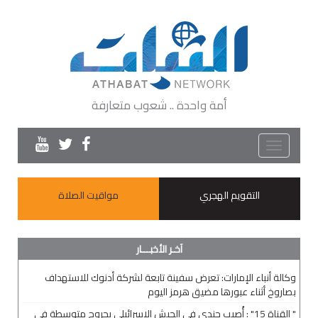
أمة واحدة .. شعوب متعارفة
Toggle
navigation
التقويم الهجري
مواقيت الصلاة
آخـر الأخبـــار
وكالة أنباء الإمارات: تعرض سفينة تابعة لشركة أدنوك للاستهداف
بصاروخ أثناء عبورها مضيق هرمز اليوم
" القناة 15" : أُصيب جندي في الجيش الإسرائيلي بجروح متوسطة في