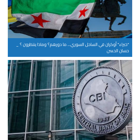
"خبراء" أوكران في الساحل السوري... ما دورهم؟ وماذا ينتظرون ؟ _
حسان الحسن