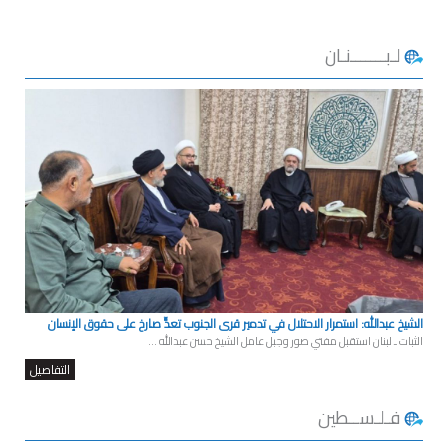
لـبـــــــنـان
الشيخ عبدالله: استمرار الاحتلال في تدمير قرى الجنوب تعدٍّ صارخ على حقوق الإنسان
الثبات ـ لبنان استقبل مفتي صور وجبل عامل الشيخ حسن عبدالله ...
التفاصيل
فـلـســطين