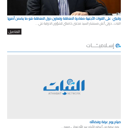
ولايتي: على القوات الأجنبية مغادرة المنطقة وتعاون دول المنطقة هو ما يضمن أمنها
الثبات ـ دولي أعلن مستشار السيد مجتبى خامنئي للشؤون الدولية علي ...
التفاصيل
إسـلاميــّـــات
صيام يوم عرفة وفضائله
يوم عرفة من أعظم الأيام عند الله تعالى، وهو ...