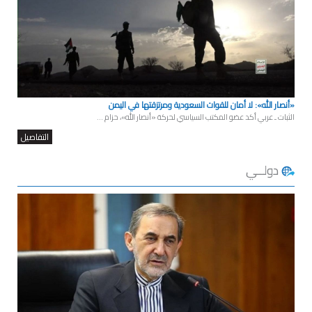
«أنصار الله»: لا أمان للقوات السعودية ومرتزقتها في اليمن
الثبات ـ عربي أكد عضو المكتب السياسي لحركة «أنصار الله»، حزام ...
التفاصيل
دولــي