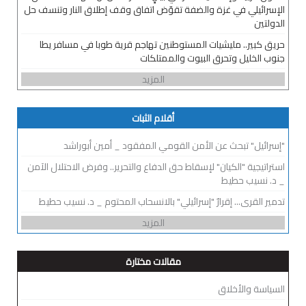
الإسرائيلي في غزة والضفة تقوّض اتفاق وقف إطلاق النار وتنسف حل
الدولتين
حريق كبير.. مليشيات المستوطنين تهاجم قرية طوبا في مسافر يطا
جنوب الخليل وتحرق البيوت والممتلكات
المزيد
أقلام الثبات
"إسرائيل" تبحث عن الأمن القومي المفقود _ أمين أبوراشد
استراتيجية "الكيان" لإسقاط حق الدفاع والتحرير.. وفرض الاحتلال الآمن
_ د. نسيب حطيط
تدمير القرى... إقرارٌ "إسرائيلي" بالانسحاب المحتوم _ د. نسيب حطيط
المزيد
مقالات مختارة
السياسة والأخلاق