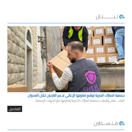
لـبـــــــنـان
جمعية المبرّات الخيرية توسّع تعاونها الإغاثي لدعم النازحين خلال العدوان
الثبات ـ لبنان وسّعت جمعية المبرّات الخيرية تعاونها مع الجهات الرسمية ...
التفاصيل
فـلـســطين