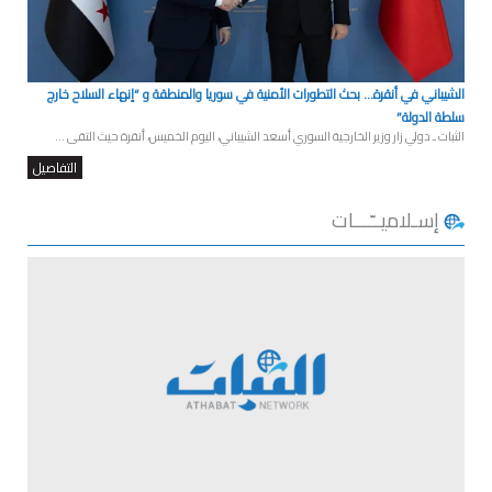
الشيباني في أنقرة… بحث التطورات الأمنية في سوريا والمنطقة و “إنهاء السلاح خارج
سلطة الدولة”
الثبات ـ دولي زار وزير الخارجية السوري أسعد الشيباني، اليوم الخميس، أنقرة حيث التقى ...
التفاصيل
إسـلاميــّـــات