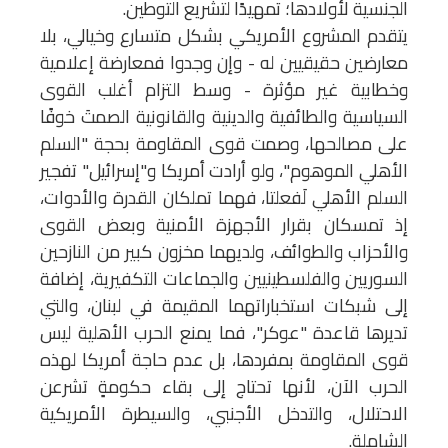
الجنسية لأولادها؛ تمهيدًا لتشريع التوطين.
يتقدم المشروع الأمريكي بشكل متسارع وخيالي، بلا
معارضين حقيقيين له - وإن وجدوا فمعارضة إعلامية
وخطابية غير مؤثرة - وسط التزام أغلب القوى
السياسية والطائفية والدينية والقانونية الصمتَ خوفًا
على مصالحها، وصمت قوى المقاومة بحجة "السلم
الأهلي الموهوم"، ولو أرادت أمريكا و"إسرائيل" تفجير
السلم الأهلي لَفعلتا، فهما تملكان القدرة والأدوات،
إذ تمسكان بقرار الأجهزة الأمنية وبعض القوى
والأحزاب والطوائف، ولديهما مخزون كبير من النازحين
السوريين والفلسطينيين والجماعات التكفيرية، إضافة
إلى شبكات استخباراتهما المقيمة في لبنان، والتي
تديرها قاعدة "عوكر"، فما يمنع الحرب الأهلية ليس
قوى المقاومة بمفردها، بل عدم حاجة أمريكا لهذه
الحرب الآن، لأنها تحتاج إلى بقاء حكومةٍ تشرعن
الاحتلال، والتدخل الأجنبي، والسيطرة الأمريكية
الشاملة.