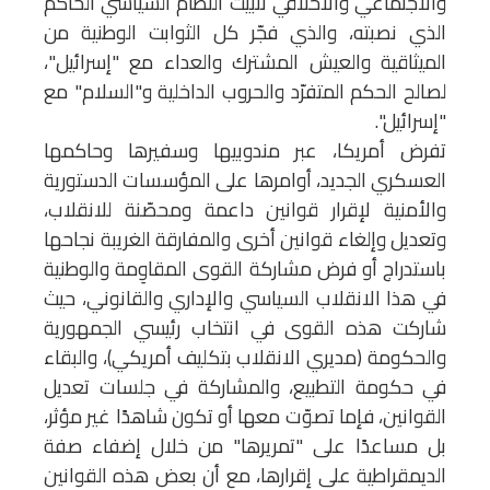
والاجتماعي والأخلاقي تثبيت النظام السياسي الحاكم
الذي نصبته، والذي فجّر كل الثوابت الوطنية من
الميثاقية والعيش المشترك والعداء مع "إسرائيل"،
لصالح الحكم المتفرّد والحروب الداخلية و"السلام" مع
"إسرائيل".
تفرض أمريكا، عبر مندوبيها وسفيرها وحاكمها
العسكري الجديد، أوامرها على المؤسسات الدستورية
والأمنية لإقرار قوانين داعمة ومحصّنة للانقلاب،
وتعديل وإلغاء قوانين أخرى والمفارقة الغريبة نجاحها
باستدراج أو فرض مشاركة القوى المقاوِمة والوطنية
في هذا الانقلاب السياسي والإداري والقانوني، حيث
شاركت هذه القوى في انتخاب رئيسي الجمهورية
والحكومة (مديري الانقلاب بتكليف أمريكي)، والبقاء
في حكومة التطبيع، والمشاركة في جلسات تعديل
القوانين، فإما تصوّت معها أو تكون شاهدًا غير مؤثر،
بل مساعدًا على "تمريرها" من خلال إضفاء صفة
الديمقراطية على إقرارها، مع أن بعض هذه القوانين