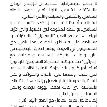
لا يخضع للديمقراطية العددية، بل للإجماع الوطني
والاستفتاء الشعبي، لأنها تمس جوهر النظام
السياسي والأخلاقي والسيادة والأمن اللبناني.
استطاعت أمريكا تنفيذ مراحل كبرى لتثبيت انقلابها
السياسي، بواسطة الحكومة التي نصّبتها، والتي قرّرت
انهاء العداء مع العدو "الإسرائيلي" والاعتراف به
وبسيادته على فلسطين المحتلة، مما يلغي حق
الفلسطينيين في العودة، ويفتح الطريق لتوطينهم في
لبنان، وأعلنت الشراكة السياسية والميدانية مع
"إسرائيل" ضد عدوهما المشترك؛ المقاومين اللبنانيين!
تستمر أمريكا في بناء أحزمة الأمان للنظام السياسي
الذي نصّبته، وتضغط على الأحزاب والطوائف والكتل
النيابية والحكومة لإقرار وتعديل وإلغاء بعض القوانين
الأساسية التي كانت تحفظ الهوية الوطنية والأمن
الاجتماعي، وفق التالي:
إلغاء قانون تجريم التعامل مع العدو "الإسرائيلي".
إلغاء عقوبة الإعدام، لحماية عملاء "إسرائيل"،