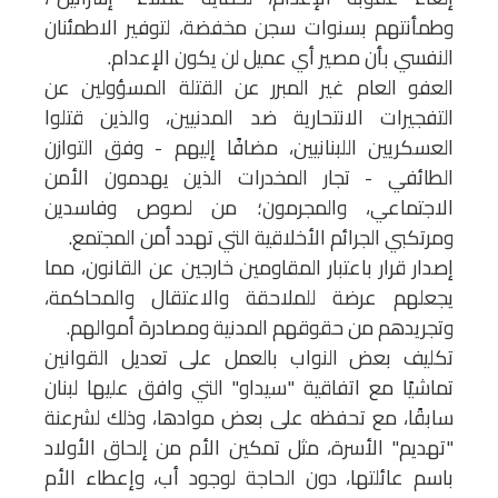
وطمأنتهم بسنوات سجن مخفضة، لتوفير الاطمئنان
النفسي بأن مصير أي عميل لن يكون الإعدام.
العفو العام غير المبرر عن القتلة المسؤولين عن
التفجيرات الانتحارية ضد المدنيين، والذين قتلوا
العسكريين اللبنانيين، مضافًا إليهم - وفق التوازن
الطائفي - تجار المخدرات الذين يهدمون الأمن
الاجتماعي، والمجرمون؛ من لصوص وفاسدين
ومرتكبي الجرائم الأخلاقية التي تهدد أمن المجتمع.
إصدار قرار باعتبار المقاومين خارجين عن القانون، مما
يجعلهم عرضة للملاحقة والاعتقال والمحاكمة،
وتجريدهم من حقوقهم المدنية ومصادرة أموالهم.
تكليف بعض النواب بالعمل على تعديل القوانين
تماشيًا مع اتفاقية "سيداو" التي وافق عليها لبنان
سابقًا، مع تحفظه على بعض موادها، وذلك لشرعنة
"تهديم" الأسرة، مثل تمكين الأم من إلحاق الأولاد
باسم عائلتها، دون الحاجة لوجود أب، وإعطاء الأم