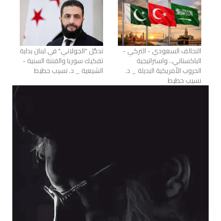
التحالف السعودي - التركي -
تدخُّل "الجولاني" في لبنان بداية
الباكستاني.. واستراتيجية
تفكيك سوريا والفتنة السنية -
الحروب الأمريكية البديلة _ د.
الشيعية _ د. نسيب حطيط
نسيب حطيط