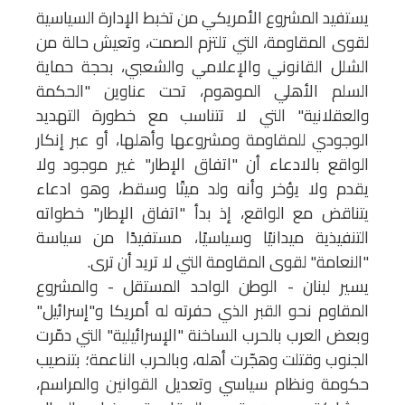
يستفيد المشروع الأمريكي من تخبط الإدارة السياسية
لقوى المقاومة، التي تلتزم الصمت، وتعيش حالة من
الشلل القانوني والإعلامي والشعبي، بحجة حماية
السلم الأهلي الموهوم، تحت عناوين "الحكمة
والعقلانية" التي لا تتناسب مع خطورة التهديد
الوجودي للمقاومة ومشروعها وأهلها، أو عبر إنكار
الواقع بالادعاء أن "اتفاق الإطار" غير موجود ولا
يقدم ولا يؤخر وأنه ولد ميتًا وسقط، وهو ادعاء
يتناقض مع الواقع، إذ بدأ "اتفاق الإطار" خطواته
التنفيذية ميدانيًا وسياسيًا، مستفيدًا من سياسة
"النعامة" لقوى المقاومة التي لا تريد أن ترى.
يسير لبنان - الوطن الواحد المستقل - والمشروع
المقاوم نحو القبر الذي حفرته له أمريكا و"إسرائيل"
وبعض العرب بالحرب الساخنة "الإسرائيلية" التي دمّرت
الجنوب وقتلت وهجّرت أهله، وبالحرب الناعمة؛ بتنصيب
حكومة ونظام سياسي وتعديل القوانين والمراسم،