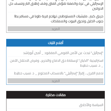
الإسرائيلي في غزة والضفة تقوّض اتفاق وقف إطلاق النار وتنسف حل
الدولتين
حريق كبير.. مليشيات المستوطنين تهاجم قرية طوبا في مسافر يطا
جنوب الخليل وتحرق البيوت والممتلكات
المزيد
أقلام الثبات
"إسرائيل" تبحث عن الأمن القومي المفقود _ أمين أبوراشد
استراتيجية "الكيان" لإسقاط حق الدفاع والتحرير.. وفرض الاحتلال الآمن
_ د. نسيب حطيط
تدمير القرى... إقرارٌ "إسرائيلي" بالانسحاب المحتوم _ د. نسيب حطيط
المزيد
مقالات مختارة
السياسة والأخلاق