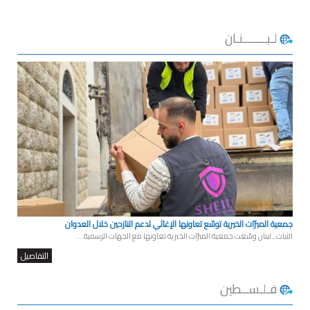
لـبـــــــنـان
جمعية المبرّات الخيرية توسّع تعاونها الإغاثي لدعم النازحين خلال العدوان
الثبات ـ لبنان وسّعت جمعية المبرّات الخيرية تعاونها مع الجهات الرسمية ...
التفاصيل
فـلـســطين