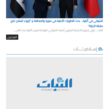
الشيباني في أنقرة… بحث التطورات الأمنية في سوريا والمنطقة و “إنهاء السلاح خارج
سلطة الدولة”
الثبات ـ دولي زار وزير الخارجية السوري أسعد الشيباني، اليوم الخميس، أنقرة حيث التقى ...
التفاصيل
إسـلاميــّـــات