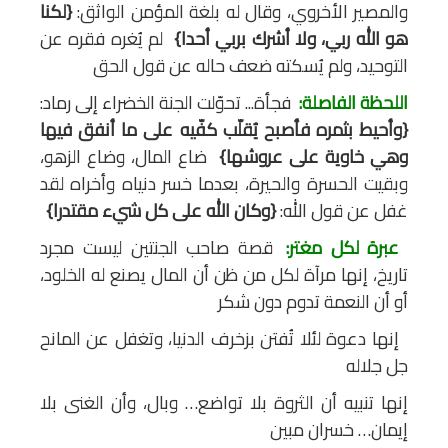
والمصير الأخروي، وقال له بلغة المؤمن الواثق:
{لكنا
هو الله ربي، ولا أشرك بربي أحدا}
لم يُغره فقره عن
التوحيد، ولم يُسكته ضعف حاله عن قول الحق
اللحظة الفاصلة:
فجأة... تحوّلت الجنة الخضراء إلى رماد:
{وأحيط بثمره فأصبح يُقلّب كفّيه على ما أنفق فيها
وهي خاوية على عروشها}
ضاع المال، وضاع الزهو،
وبقيت الحسرة والحيرة، بعدما خسر دنياه وأخراه لقد
غفل عن قول الله:
{وكان الله على كل شيء مقتدرا}
عبرة لكل مغتر:
قصة صاحب الجنتين ليست مجرد
تاريخ، إنها مرآة لكل من ظن أن المال يصنع له الخلود،
أو أن النعمة تدوم دون شكر
إنها دعوة لئلا تُفتن بزخرف الدنيا، وتغفل عن المانح
جل جلاله
إنها تنبيه أن الثروة بلا تواضع… وبال، وأن الغنى بلا
إيمان… خسران مبين