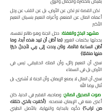
يفيض بالخُضرة والجمال والرزق
لكن القصة لم تكن عن الأرض، بل عن القلب عن رجل
أعماه المال عن المنعم، وأغراه النعيم بنسيان النعيم
الأكبر
مشهد البذخ والغفلة:
دخل الجنة وهو ظالم لنفسه،
يحدثها بكلمات الغرور:
{ما أظن أن تبيد هذه أبدا، وما
أظن الساعة قائمة، ولئن رددت إلى ربي لأجدنّ خيرًا
منها منقلبًا}
نسي أن النعيم زائل، وأن الملك الحقيقي ليس في
الأرض بل في السماء
نسي أن المال لا يصنع الإيمان، وأن الجنة لا تُشترى، بل
تُنال برضا الله
صوت الصديق الصالح:
وصاحبه، الفقير في الدنيا، كان
أغنى منه في الإيمان، فنصحه:
{أكفرت بالذي خلقك
من تراب؟}
ذكّره بالبداية والنهاية، بالأصل الطيني