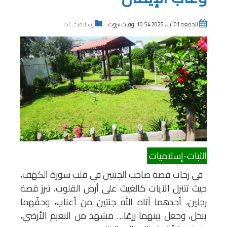
الجمعة 01 آب , 2025 10:54 توقيت بيروت
إسـلاميــّـــات
الثبات-إسلاميات
في رحاب قصة صاحب الجنتين في قلب سورة الكهف،
حيث تتنزل الآيات كالغيث على أرض القلوب، تبرز قصة
رجلين، أحدهما آتاه الله جنتين من أعناب، وحفّهما
بنخل، وجعل بينهما زرعًا… مشهد من النعيم الأرضي،