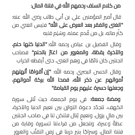
من كلام السلف رحمهم الله في فتنة المال:
قال أمير المؤمنين علي بن أبي طالب رضي الله عنه:
"الغنى والفقر بعد العرض على الله."
فليس الغني من
كثُر ماله، بل من قُدم عمله، وسَلِم قلبه
وقال الفضيل بن عياض رحمه الله:
"الدنيا كلها حلم،
والآخرة يقظة، والمغرور من اغترّ بالحلم."
فصاحب
الجنتين كان نائمًا في وهم الغنى، حتى أيقظه الخراب
وقال الحسن البصري رحمه الله:
"إن أقوامًا ألهتهم
أموالهم عن ذكر الله، فمحا الله بركة أموالهم،
وجعلها حسرة عليهم يوم القيامة."
ومضة جمعة:
في يوم الجمعة، حيث تُتلى سورة
الكهف، تتجدّد دعوة التوازن بين نعيم الدنيا والآخرة،
بين مالٍ يزول، ونعيمٍ يُنال فلتكن لنا في صاحب الجنتين
عظةً وعبرة، ولنجعل من قراءتنا للسورة وقاية من
فتنة المال، وسراجًا ينير دربنا في زمن التقلّب والغرور