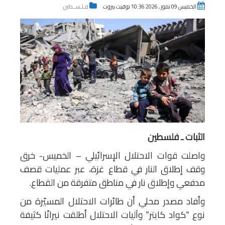
الخميس 09 تموز , 2026 10:36 توقيت بيروت
فـلـســطين
الثبات ـ فلسطين
واصلت قوات الاحتلال الإسرائيلي – الخميس- خرق
وقف إطلاق النار في قطاع غزة، عبر عمليات قصف
مدفعي وإطلاق نار في مناطق متفرقة من القطاع.
وأفاد مصدر محلي أن طائرات الاحتلال المسيّرة من
نوع “كواد كابتر” وآليات الاحتلال أطلقت نيرانًا كثيفة