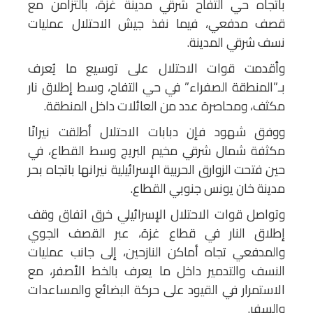
باتجاه حي التفاح شرقي مدينة غزة، بالتزامن مع
قصف مدفعي، فيما نفذ جيش الاحتلال عمليات
نسف شرقي المدينة.
وأقدمت قوات الاحتلال على توسيع ما يُعرف
بـ”المنطقة الصفراء” في حي التفاح، وسط إطلاق نار
مكثف، ومحاصرة عدد من العائلات داخل المنطقة.
ووفق شهود فإن دبابات الاحتلال أطلقت نيرانًا
مكثفة شمال شرقي مخيم البريج وسط القطاع، في
حين فتحت الزوارق الحربية الإسرائيلية نيرانها باتجاه بحر
مدينة خان يونس جنوبي القطاع.
وتواصل قوات الاحتلال الإسرائيلي خرق اتفاق وقف
إطلاق النار في قطاع غزة، عبر القصف الجوي
والمدفعي تجاه أماكن النازحين، إلى جانب عمليات
النسف والتدمير داخل ما يعرف بالخط الأصفر، مع
الاستمرار في القيود على حركة البضائع والمساعدات
والسفر.