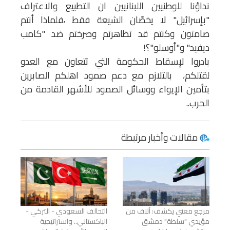
نداؤنا للوطنيين اللبنانيين ان التطبيع والاعتراف
"بإسرائيل" لا يخصّان الشيعة فقط ،فلماذا أنتم
صامتون وكنتم قد تظاهرتم وصرختم ضد "كامب
ديفيد" و"أوسلو"؟!
بادروا لإسقاط الحكومة التي تتعاون مع العدو
لقتلكم، بالتلازم مع دعم صمود اهلكم الصابرين
بتأمين الإيواء ووسائل الصمود للأشهر القادمة من
الحرب..
مقالات وأخبار مرتبطة
مرجع معني يكشف: آلاف من
التحالف السعودي - التركي -
مؤيدي "سلطة" دمشق
الباكستاني.. واستراتيجية