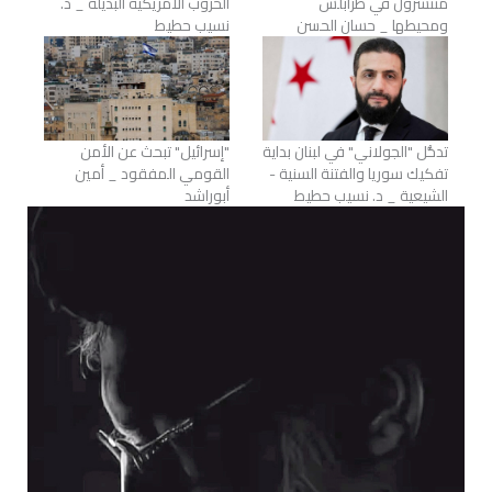
منتشرون في طرابلس
الحروب الأمريكية البديلة _ د.
ومحيطها _ حسان الحسن
نسيب حطيط
تدخُّل "الجولاني" في لبنان بداية
"إسرائيل" تبحث عن الأمن
تفكيك سوريا والفتنة السنية -
القومي المفقود _ أمين
الشيعية _ د. نسيب حطيط
أبوراشد