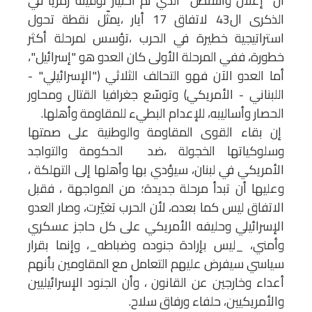
ان "إعلان واشنطن" الذي تم اختيار توقيته رمزيا في
الذكرى ال43 لاتفاق 17 أيار ،يمثّل نقطة تحول
استراتيجية خطيرة في الحرب ،تؤسس لمرحلة أكثر
خطورة، ففي المرحلة الأولى كان العدو هو "إسرائيل"،
أما العدو الآن فهو التحالف الثلاثي ("الإسرائيلي" -
اللبناني - الأمريكي) وتوسّع جغرافيا القتال ومحاور
الحصار وأساليبه، للإعدام البطيء للمقاومة وأهلها.
إن بقاء القوى المقاومة والوطنية على صمتها
وسلوكياتها الخجولة ،ضد الحكومة والتواجد
الأمريكي في لبنان، سيؤدي بها وأهلها إلى التهلكة ،
وعليها أن تبدأ مرحلة جديدة؛ من المواجهة ، فقبل
الاتفاق ليس كما بعده، لأن الحرب تغيّرت، وصار العدو
الإسرائيلي وحليفه الأمريكي على كل حاجز عسكري
وأمني، _ليس بإرادة جنوده وضباطه_، وإنما بقرار
سياسي سيفرض عليهم التعامل مع المقاومين بأنهم
أعداء وخارجين عن القانون ، وأن الجنود الإسرائيليين
والأمريكيين، حلفاء ورفاق سلاح.