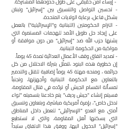
- إرساء أمن حقيقي على طول حدودهما المشتركة.
- تحسين التواصل والتنسيق بين "إسرائيل" ولبنان
بشكل فاعل، برعاية الولايات المتحدة.
- التزام الحكومتين (اللبنانية و"الإسرائيلية") بالعمل
على إيجاد حل طويل الأمد للهجمات المستمرة التي
يشنها حزب الله ضد "إسرائيل" من دون موافقة أو
مواكبة من الحكومة اللبنانية.
- تمديد اتفاق وقف الأعمال العدائية لمدة 45 يوماً.
إن خطورة هذه البنود ،تتمثّل بتبرئة الاحتلال من كل
جرائمه ، ومنحه مهلة 45 يوماً إضافية للقتل والتدمير
بالتعاون مع الحكومة اللبنانية وأجهزتها، وتجنباً
لمسألة انقسام الجيش أو تردّده في قتال المقاومة،
فسيتم إنشاء "جيش رديف" يتم خادعنا بتسميته "لواء
تدخل خاص"، بإمرة أمريكية مباشرة، وبتعاون وتنسيق
أمني مع العدو "الإسرائيلي" للعمل داخل المناطق
التي يسكنها أهل المقاومة، والتي لا تستطيع
"إسرائيل" الدخول اليها، ووفق هذا الاتفاق ستبدأ