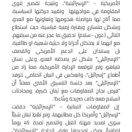
الأمريكية - "الإسرائيلية"، ونتيجة تقصير قوى
المقاومة في مواجهتها وتقييد حركتها السياسية،
مما أتاح لها مواصلة هجومها وتعاونها مع العدو،
وبشكل متسارع وبفترة زمنية قياسية، حيث استطاع
الثنائي (عون - سلام) تحقيق ما عجز عنه من سبقهم،
مع انهما لا يملكان أحزابا ولا حيثية شعبية او طائفية،
بل يستندان على الدعم الأمريكي والقصف
"الإسرائيلي" بشكل لم يصدقه العدو، وعلى لسان
نتنياهو، ولم تتوقعه الإدارة الأمريكية، مما زاد من
أطماع "إسرائيل"، وانعكس في البيان الختامي للوفد
"الإسرائيلي" بعد جلسة التنسيق الأمني معلناً أن
"فرص نجاح المفاوضات مع لبنان كبيرة، ومحادثات
السلام معه كانت صريحة وبنّاءة".
إن المفاوضات اللبنانية - "الإسرائيلية" حققت
"لإسرائيل" وأمريكا كل مطالبهما، ولم تعُطِ لبنان شيئاً
سوى تمديد مهلة القتل والتدمير لمدة 45 يوماً
إضافيةً يمكن تمديدها وفق الحاجة "الإسرائيلية"،