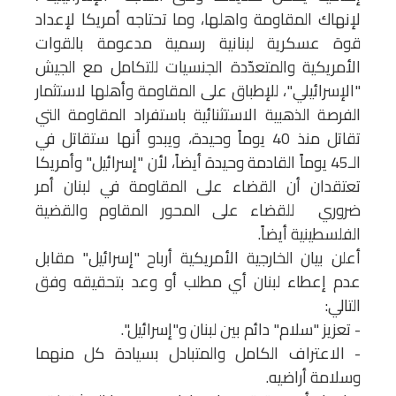
لإنهاك المقاومة واهلها، وما تحتاجه أمريكا لإعداد
قوة عسكرية لبنانية رسمية مدعومة بالقوات
الأمريكية والمتعدّدة الجنسيات للتكامل مع الجيش
"الإسرائيلي"، للإطباق على المقاومة وأهلها لاستثمار
الفرصة الذهبية الاستثنائية باستفراد المقاومة التي
تقاتل منذ 40 يوماً وحيدة، ويبدو أنها ستقاتل في
الـ45 يوماً القادمة وحيدة أيضاً، لأن "إسرائيل" وأمريكا
تعتقدان أن القضاء على المقاومة في لبنان أمر
ضروري للقضاء على المحور المقاوم والقضية
الفلسطينية أيضاً.
أعلن بيان الخارجية الأمريكية أرباح "إسرائيل" مقابل
عدم إعطاء لبنان أي مطلب أو وعد بتحقيقه وفق
التالي:
- تعزيز "سلام" دائم بين لبنان و"إسرائيل".
- الاعتراف الكامل والمتبادل بسيادة كل منهما
وسلامة أراضيه.