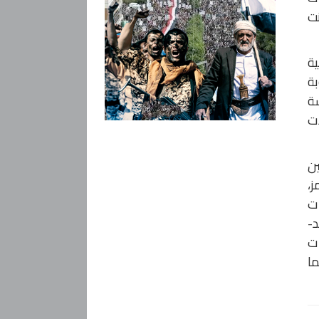
نت
ية
بة
شة
دت
لار، والصين
ز،
ات
د-
ات
ما