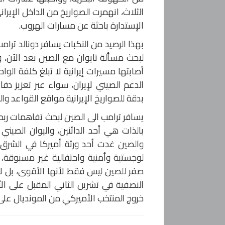
الثلاث، انهمرت الصواريخ من الداخل الإير
الإستدارة باحثة عن مسارات الهروب.
بهذا الرصيد من النكبات يسافر دونالد ترام
لبحث مسألة تايوان مع الصين بعد الآن، 
أصابتها مسيرات إيرانية لا تبلغ كلفة الو
الدعم الصيني لإيران، سواء عبر تعزيز دفا
بدقة للصواريخ الإيرانية مواقع القواعد والر
بالذات هي أحد الدائنين، واليوان الصيني
والصين غدت أحد ورثة أميركا في الشرق ا
لوجستية وأمنية واحتفالية غير مسبوقة، 
صفر للصين ليس فقط لأنها الأقوى، بل لأن 
النصفية في تشرين الثاني المقبل على الأب
خروج المنتخب الأميركي من المونديال على