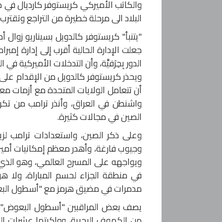
والكاتب الأميركي كريستوفر كارديال في مق
البلاد الى مرحلة خطيرة من التراجع وتقترب
"يتنبأ" كريستوفر كالدويل بسيناريو زوال أ
جعلت الإدارة الحالية أقرب إلى إدارة إمب
الدور بِحِرَفيَّة، وأن التدخلات الأميركية 
ويحذر كريستوفر كالدويل من الإقدام على
أن تتعامل الولايات المتحدة مع أزمات معقد
واشنطن في العراق، وأنذر ترامب من تكرار
الصين في مجالات كثيرة.
وعلى ذكر الصين، واستعدادات ترامب لزي
وجيوب فارغة، وأهدر معظم إمكانيات أميركا
ويواجهه على المسرح العالمي، وهو الذي 
في منطقة الجزاء لحسم المباراة، ولا هو
مدمرات في مضيق هرمز مع "أسطول البعو
من الكهوف البحرية، وواكبتها عشرات المُ