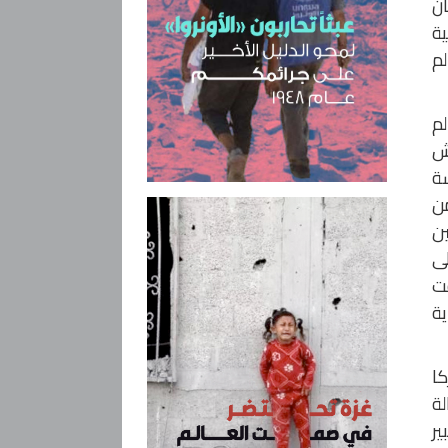
ان
ية
لم
لم
يش
عيشة
يركي من
يين
لى
فت
ية
كا
ة
ير