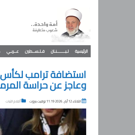
الرئيسية
لـبـــــــنـان
فـلـســطين
عــربـي
د
استضافة ترامب لكأس ا
وعاجز عن حراسة المرمى
الثلاثاء 12 أيار , 2026 11:19 توقيت بيروت
أقلام الثبات