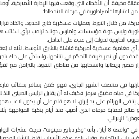
الة مخيفة، أن الأخطاء التي وقعت فيها الإدارة الأميركية، أوص
 من اعتبارها "أمبراطورية في مرحلة الانحطاط".
ميركا، من خلال التورط بعمليات عسكرية خارج الحدود، واتخاذ قرار
راطورية وليس دولة مؤسسات، ويُمارس دونالد ترامب برأي الكاتب ه
في الحروب الخارجية تحولت إلى عبء على الداخل.
 أي مغامرة عسكرية أميركية فاشلة بالشرق الأوسط، لأنه لا يُع
ة دون أن تدير طريقة التحكُّم في نتائجها، واستدلَّ على ذلك بتجر
 مصير بريطانيا وانسحابها من مناطق النفوذ، بالتزامن مع تفوُ
ارتها في منتصف الشهر الجاري، فهو كمَن يسافر بحقائب فارغة
 في مياه مضيق هرمز، فكيف له أن يقابل الرئيس الصيني الندّ للن
يتلقى الهزائم على يد إيران، لا هو قادر على أن يكون لاعب هج
 صالح لحماية مرماه الذي أصيب منذ أيام بنكبة المواجهة بثل
ض" الإيراني.
يصف بعض المراقبين "أسطول البعوض" في "واقعة 8 أيار"، بأنه "وكر دبابير مجنونة"، خرجت عشرات الز
سيرات الإنتحارية، وقبل بلوغ هذه الأسراب نقاط انتشار المدمر