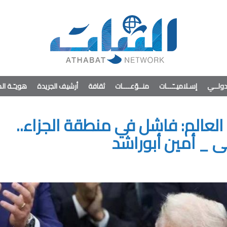
ولــي
إسـلاميــّـــات
منــوّعــــات
ثقافة
أرشيف الجريدة
هويـّـة ا
لعالم: فاشل في منطقة الجزاء..
 _ أمين أبوراشد