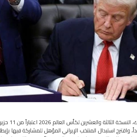
تستضيف أميركا، الى جانب كندا والمكسيك، النسخة الثالثة والعشرين لكأس
دأ، واقترح استبدال المنتخب الإيراني المؤهل للمشاركة فيها بإيطال