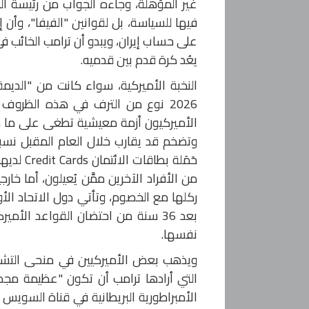
غير المؤهلة، وجاءه الجواب من رئيسة ال
فيها للسياسة، بل لقوانين "الفيفا"، وأن إ
على حساب إيران، ويبدو أن ترامب الخائب في
يعُد كرة قدم بين قدميه.
النخبة الأميركية، سواء كانت من "الدي
2026 نوع من الترف في هذه الظروف 
حَمَلة ب
من الأفراد الآخرين ممَّن يُعيلون، أما خارج
ركلها مع الخصوم، وتأتي دول الاتحاد الأو
بعد 36 سنة من احتضان القواعد الأم
نفسها.
ويذهب بعض الأميركيين في منحى التشاؤم 
التي أرادها ترامب أن تكون "عظيمة مج
الأمبراطورية البريطانية في قناة السويس