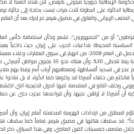
حكومة الإيطالية جورجيا ميلوني بالرفض، لأن هذه اللعبة لا مك
يطاليا الحائزة على البطولة ثلاث مرات ليست بحاجة إلى جائزة ترض
 الملعب الإيراني والغارق في مضيق هرمز، لم يُدرك بعد أن العالم 
مقراطيين" أو من "الجمهوريين"، تشعر وكأن استضافة كأس العا
السياسية المحيطة بتداعيات الحرب على إيران، حيث داخلياً يع
الأميركيون أزمة معيشية تطغى على ما حصل في العام 2008؛ من انهيار في سوق العقارات وغلاء م
وتضخم قد يقارب خلال العام المقبل نسبة ربما تتخطى 30%، وأن هناك نحو 35 مليون مواطن أم
طاقات الائتمان Credit Cards لديهم عجز في تسديد أقساطها، ومعظمهم أرباب أُسر يرتبط بهم ملا
ياً فالكثير من حلفاء أميركا قد ركلوها كما الكُرة، لا بل تبادلوا ع
روبي وحلف الناتو في المقدمة، تليها الدول الخليجية التي اكتش
يركية أن أميركا لا يُراهَن عليها، وأن قواعدها عجزت حتى عن حما
المطلق من ارتدادات الهزيمة المحتملة أمام إيران، وأن أمير
دداً"، قد سقطت هالتها في مضيق هرمز، تماماً كما سقطت هال
 خلال منتصف خمسينات القرن الماضي، وفي هذا السياق، ذكر الخب