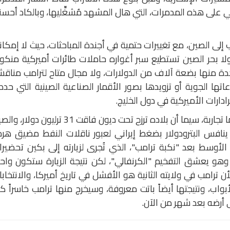
اني على هذه المدمرات، التي هال المشهد مُشغِّليها، وبالكاد أحس
ب إلى الصين، مع تغييرات حتمية في أجندة المباحثات، حيث لا إمكان
ولا بحر الصين تستطيع سبر أغواره حاملات طائرات أميركية منكو
احدة منها بضعة آلاف من الدولارات، ولا مجال متاح لترامب مناق
عاتها الجوية أو تزويدها بصور الأقمار الصناعية الصينية التي حد
ادارات الأميركية في دول الخليج.
يسافر ترامب الى الصين لبحث تفاهمات ربما تجاربة، سيما أن بلاده ترزح تحت ديون فاقت 31 ترليون دو
 ينافس البترودولار بضغط إيراني لعبور ناقلات النفط مضيق هرم
لأوسط بعد "نكبة ترامب"، الذي تُجرى لزيارته إلى بكين تحضير
وهو يعشق التفخيم "الكرنفالي"، لكن نتيجة الزيارة ستكون واح
ترامب في ولايته الثانية هو الأفشل في تاريخ أميركا، والانتخاب
واب، ونتيجتها أيضاً باتت معروفة، وسيخرج منها ترامب خاسراً ك
 أرضه بعد شهر من الآن.