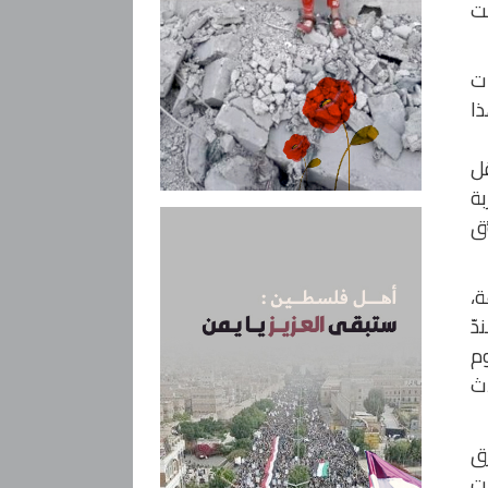
لت
ات
ذا
قل
بة
ّق
،
دّ
وم
اث
وارق
ات