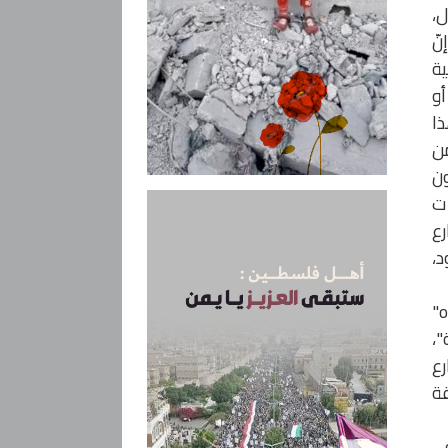
لبرتغال،
نّ
ية
أو
ذا
اب من
ون
ات
رع
د،
وفي السياق عينه، فقد كشف وزير الخارجية السورية الأسبق الراحل وليد المعلم، في حديث لـ قناة "otv"
"،
المزارع
قة
ي