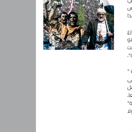
اس
ذا
رع
هو
لت
"،
 "
كي
هل
ا،
ة"
لا