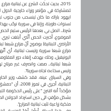
للمشاركة في مؤتمر وزراء خارجية الدول ال
ايهود باراك ما كان لينسحب من جنوب لبنان
لسنوات طويلة، وإننا في سورية نرحّب بهذا ا
شرط... اتصل بي بعدها الرئيس سليم الحص م
الأراضي اللبنانية) بوضوح أنّ مزارع شبعا ل
مزارع شبعا سورية وليست لبنانية، أي أن
اليونيفيل، وذلك بهدف إلغاء دور المقاومة
شبعا لبنانية... صمت وانصرف غير مرتاح ل
وليس سخاءه تجاه سورية".
اللبنانية، أجري 
بشكل مؤقتٍ الى حين استرداد الجولان الم
ملكية زراعية تثبت لبنانية المزارع".
وفي هذا السياق أيضًا، أكدّ المنسق ال