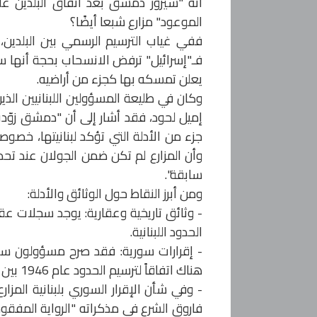
أنه "سيزور دمشق بعد اتفاق البلدين ع
الموعود" مزارع شبعا أيضًا؟
ففي غياب الترسيم الرسمي بين البلدين، 
فـ"إسرائيل" ترفض الانسحاب بحجة أنها سوري
يعلن تمسكه بها كجزء من أراضيه.
وكان في طليعة المسؤولين اللبنانيين الذي
إميل لحود، فقد أشار إلى أن "دمشق زوّدت ل
جزء من الأدلة التي تؤكد لبنانيتها، خصوص
سابقة".
ومن أبرز النقاط حول الوثائق والأدلة:
- وثائق تاريخية وعقارية: يوجد سجلات عقا
الحدود اللبنانية.
- إقرارات سورية: فقد صرح مسؤولون سوريو
هناك اتفاقاً لترسيم الحدود عام 1946 بين البلدين.
- وفي شأن الإقرار السوري بلبنانية المزار
فاروق الشرع في مذكراته "الرواية المفقود