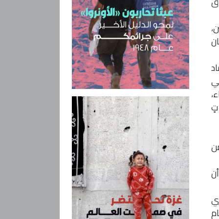
ق
ن،
ان
اد
هي
ء،
راتٍ
من
أن
ري
ام