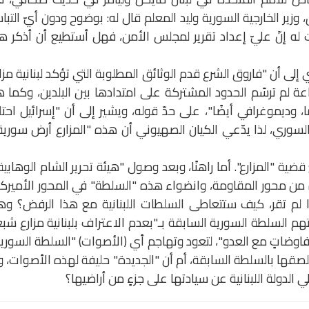
دمشق، وزير الخارجية السورية وليد المعلم قال له: بوضوح ودون أيّ التب
لت له إنّ عليّ إعداد تقرير لمجلس الأمن، فهل أستطيع أن أذكر ه
إلى أن "فاروق الشرع قدم الوثائق المطلوبة التي تؤكد لبنانية مزا
عة لم ترسّم الحدود المشتركة على امتدادها بين البلدين، وكما 
وديموغرافي أيضًا"، على حدّ قوله، ويشير إلى أن "إسرائيل احت
لعام 1967، من الجيش السوري، لذا يدّعي الكيان الصهيوني أن هذه "المزارع أرض سورية
"المزارع". أما راهنًا، وبعد وصول "هيئة تحرير الشام الوهابية
 من محور المقاومة، وانضواء هذه "السلطة" في المحور الأمير
وإذا لم تقر، كيف ستتعاطى السلطات اللبنانية مع هذا الرفض؟ و
هم السلطة السورية السابقة بـ"بعدم الاعتراف بلبنانية مزارع شبع
فاوضاتٍ مع العدو"، لتعود وتهاجم أي (الأصوات) "السلطة السوري
تلصقها بالسلطة السابقة، أم أن "الجديدة" حليفة لهذه الأصوات، و
ي الدولة اللبنانية عن سيادتها على جزءٍ من أراضيها؟