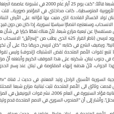
2015، بحيث تحدّث الشرع عن لبنانية مزارع شبعا قائلاً: "كنت يوم 25 أيار عام 2000 في لشبونة عاصمة ا
أوروبية المتوسطية... كانت مداخلتي في المؤتمر ضرورية... قلت إ
 لولا الخسائر الفادحة التي منيت بها قوّاته على الأرض اللبنان
لانسحاب، وسنعتبره انتصارًا سياسيًا لسورية، إذا كان من دون قيدٍ 
ستفسرًا عن تبعية مزارع شبعا، لأنّ هناك لغطًا كبيًرا في شأن ه
الموضوع، أخبرت الحص أنّني أبلغت تيري رود لارسن (ناظر القرار 425 الذي يطلب من "إسرائيل" الانسح
بنانية". ويضيف الشرع في كتابه: "كان لارسن حريصًا جدًا على أن تك
ّها تتبع لقوات الأمم المتحدة لفض الاشتباك (إندوف) وليس لقو
 في جنوب لبنان، شكرته على هذا الموقف الكريم وأبلغته أنّ مزا
هذا الجواب، لأنّ هدفه إنهاء المقاومة في لبنان عند رسم الحدو
في تموز 2008، أن "دمشق قدمت وثائق الى الأمم المتحدة تثبت لبنانية مزارع شبعا المحتلة
مؤكداً أنه اقترح "على رئيس الحكومة اللبنانية فؤاد السنيورة في العام 2006، نشر قوات اليونيفيل في 
حتل". وأشار إلى أن "المندوب السوري في الامم المتحدة قدم وثي
خاص للأمم المتحدة في لبنان مايكل وليامز في حديث صحافي، ف