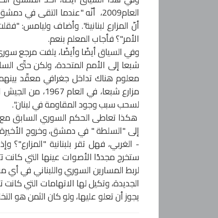
العام2009، أنّه "عندما التقى في 
أنّ المزارع لبنانية". وأضاف وليامس: "فق
الأمر"؟ فأجاب المعلم بنعم.
وفي السياق أيضًا وأيضًا، يلفت مرجع سوري 
شبعا إلى الأمم المتحدة، ولكن حتّى السا
معلوم هناك تداخل جغرافي معقّد بينهما، 
مزارع شبعا، في ا
لسحب سبب وجود المقاومة في لبنان".
هكذا تعاطى الحكم السوري السابق مع قضية 
إلى "السلطة " في دمشق، وخروج الأخيرة
- الغربي، فهل تقر بلبنانية "المزارع"؟ 
ستخرج مجددًا الأصوات عينها التي كانت تت
لربط المسارين السوري واللبناني في أي م
الجديدة، وتكيل لها الاتهامات التي كانت 
يجوز أن تعلو عليها، ولو كان الثمن هو التخل