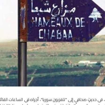
ي حديثٍ صحافيٍ إلى "تلفزيون سوريا"، أجراه في الساعات الفائت