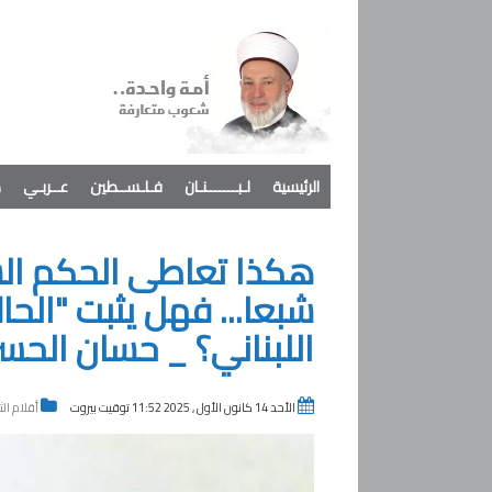
الرئيسية
لـبـــــــنـان
فـلـســطين
عــربـي
د
هكذا تعاطى الحكم ال
شبعا... فهل يثبت "الحا
اللبناني؟ _ حسان الحس
الأحد 14 كانون الأول , 2025 11:52 توقيت بيروت
أقلام الث