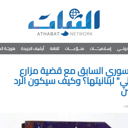
ولــي
إسـلاميــّـــات
منــوّعــــات
ثقافة
أرشيف الجريدة
هويـّـة ا
سوري السابق مع قضية مزارع
لي" لبنانيتها؟ وكيف سيكون الرد
ن
بات