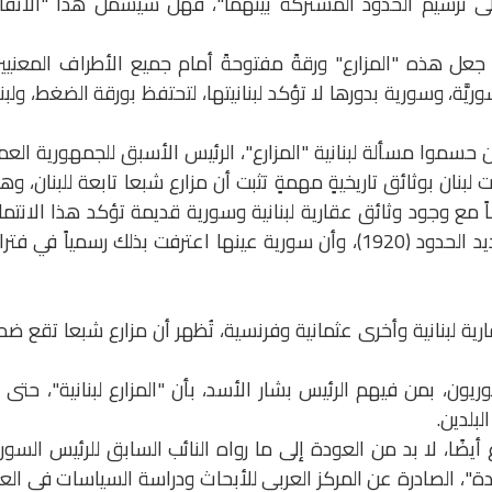
لى ترسيم الحدود المشتركة بينهما"، فهل سيشمل هذا "الاتفا
جعل هذه "المزارع" ورقةً مفتوحةً أمام جميع الأطراف المعنيي
َّة، وسورية بدورها لا تؤكد لبنانيتها، لتحتفظ بورقة الضغط، ولبن
ن حسموا مسألة لبنانية "المزارع"، الرئيس الأسبق للجمهورية العم
بنان بوثائق تاريخيةٍ مهمةٍ تثبت أن مزارع شبعا تابعة للبنان، و
اً مع وجود وثائق عقارية لبنانية وسورية قديمة تؤكد هذا الانتما
وأن المزارع لم تكن ضمن الجولان عند تحديد الحدود (1920)، وأن سورية عينها اعترفت بذلك رسمياً في فت
رية لبنانية وأخرى عثمانية وفرنسية، تُظهر أن مزارع شبعا تقع ض
ن، بمن فيهم الرئيس بشار الأسد، بأن "المزارع لبنانية"، حتى 
ع أيضًا، لا بد من العودة إلى ما رواه النائب السابق للرئيس السو
ة"، الصادرة عن المركز العربي للأبحاث ودراسة السياسات في الع