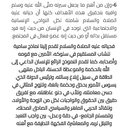
6-
وإن من أهم ما يجعل سيرته صلّى الله عليه وسلم
وافية بتحقيق هذه الأهداف كلها أن حياته عليه
الصلاة والسلام شاملة لكل النواحي الإنسانية
والاجتماعية التي توجد في الإنسان من حيث إنه فرد
مستقل بذاته أو من حيث إنه عضو فعال في المجتمع.
فحياته عليه الصلاة والسلام تقدم إلينا نماذج سامية
للشاب المستقيم في سلوكه، الأمين مع قومه
وأصحابه، كما تقدم النموذج الرائع للإنسان الداعي إلى
الله بالحكمة والموعظة الحسنة، الباذل منتهى
الطاقة في سبيل إبلاغ رسالته، ولرئيس الدولة الذي
يسوس الأمور بحذق وحكمة بالغة، وللزوج المثالي في
حسن معاملته، وللأب في حنو عاطفته، مع تفريق
دقيق بين الحقوق والواجبات لكل من الزوجة والأولاد،
وللقائد الحربي الماهر والسياسي الصادق المحنك،
وللمسلم الجامع- في دقة وعدل- بين واجب التعبد
والتبتل لربه، والمعاشرة الفكهة اللطيفة مع أهله