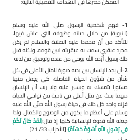
الممكن حصرها في الأهداف التفصيلية التالية:
1-
فهم شخصية الرسول صلّى الله عليه وسلم
(النبوية) من خلال حياته وظروفه التي عاش فيها،
للتأكد من أن محمدا عليه الصلاة والسلام لم يكن
مجرد عبقري سمت به عبقريته ابين قومه، ولكنه قبل
ذلك رسول أيّده الله بوحي من عنده وتوفيق من لدنه
2
-أن يجد الإنسان بين يديه صورة للمثل الأعلى في كل
شأن من شؤون الحياة الفاضلة، كي يجعل منها
دستورا يتمسك به ويسير عليه ولا ريب أن الإنسان
مهما بحث عن مثل أعلى في ناحية من نواحي الحياة
فإنه واجد كل ذلك في حياة رسول الله صلّى الله عليه
وسلم على أعظم ما يكون من الوضوح والكمال. ولذا
جعله الله قدوة للإنسانية كلها إذ قال:
{لَقَدْ كانَ لَكُمْ
فِي رَسُولِ اللَّهِ أُسْوَةٌ حَسَنَةٌ}
[الأحزاب 33/ 21]