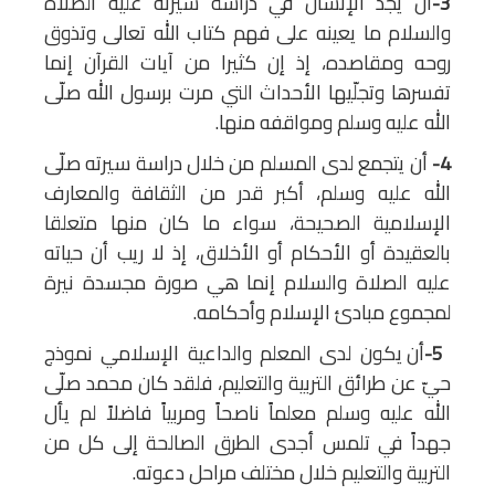
3-
أن يجد الإنسان في دراسة سيرته عليه الصلاة
والسلام ما يعينه على فهم كتاب الله تعالى وتذوق
روحه ومقاصده، إذ إن كثيرا من آيات القرآن إنما
تفسرها وتجلّيها الأحداث التي مرت برسول الله صلّى
الله عليه وسلم ومواقفه منها.
4-
أن يتجمع لدى المسلم من خلال دراسة سيرته صلّى
الله عليه وسلم، أكبر قدر من الثقافة والمعارف
الإسلامية الصحيحة، سواء ما كان منها متعلقا
بالعقيدة أو الأحكام أو الأخلاق، إذ لا ريب أن حياته
عليه الصلاة والسلام إنما هي صورة مجسدة نيرة
لمجموع مبادئ الإسلام وأحكامه.
5-
أن يكون لدى المعلم والداعية الإسلامي نموذج
حيّ عن طرائق التربية والتعليم، فلقد كان محمد صلّى
الله عليه وسلم معلماً ناصحاً ومربياً فاضلاً لم يأل
جهداً في تلمس أجدى الطرق الصالحة إلى كل من
التربية والتعليم خلال مختلف مراحل دعوته.