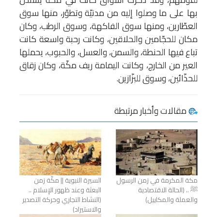
بها على ما وصلوا إليه من مدنيّة وتطوّر، منها سوق
العطّارين، ومنها سوق الفاكهة، وسوق الرطب، وكان
مكان للحجّامين والحلاقين، وكانت رحبة واسعة كانت
تباع فيها الحنطة، والسمن، والعسل، والحبوب، يحملها
العير من الخارج، وكانت اليمامة ريف مكّة، وكان زقاق
للحذّائين، وسوق للبزّازين.
مقالات وأخبار مرتبطة
مكة المكرمة في زمن الرسول
السيرة النبوية || مكّة زمن
ﷺ .. (الحالة الاقتصادية
البعثة وعند ظهور الإسلام ..
والعملة والمكاييل)
(النشاط التجاري وحركة التصدير
والاستيراد)