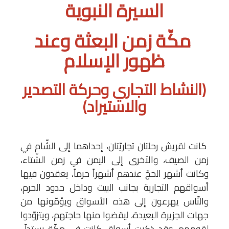
السيرة النبوية
مكّة زمن البعثة وعند
ظهور الإسلام
(النشاط التجاري وحركة التصدير
والاستيراد)
كانت لقريش رحلتان تجاريّتان، إحداهما إلى الشّام في
زمن الصيف، والآخرى إلى اليمن في زمن الشّتاء،
وكانت أشهر الحجّ عندهم أشهراً حرماً، يعقدون فيها
أسواقهم التجارية بجانب البيت وداخل حدود الحرم،
والنّاس يهرعون إلى هذه الأسواق ويؤمّونها من
جهات الجزيرة البعيدة، ليقضوا منها حاجتهم، ويتزوّدوا
لقومهم، وقد ذكرت أسواق كانت في مكّة يستدلّ