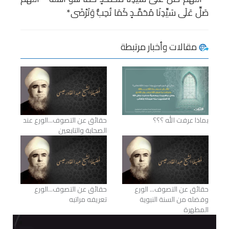
صَلِّ عَلَى سَيِّدِنَا مُحَمَّـدٍ كَمَا تُحِبُّ وَتَرْضَى*
مقالات وأخبار مرتبطة
بماذا عرفت الله ؟؟؟
حقائق عن التصوف...الورع عند
الصحابة والتابعين
حقائق عن التصوف... الورع
حقائق عن التصوف...الورع
وفضله من السنة النبوية
تعريفه مراتبه
المطهرة