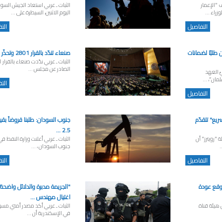
ف "الإعمار
الثبات ـ عربي استعاد الجيش السو
زراء ...
اليوم الاثنين، السيطرة على ...
التفاصيل
الت
طلبًا لضمانات
صنعاء تندّد بالقرار 2801 وتحذّر من ...
الثب
الصادر عن مجلس ...
ّ العهد
ان”، ...
الت
التفاصيل
سريع" تتقدّم
جنوب السودان: طلبنا قروضاً بقي
2.5 ...
 "رويترز" أن
الثبات ـ عربي أعلنت وزارة النفط ف
.
جنوب السودان ، ...
التفاصيل
الت
توقع عودة
"الجريمة مدبرة والدلائل واضحة"
اغتيال مهندس ...
 هيئة قناة
الثبات ـ عربي أكد مصدر أمني مس
في الإسكندرية أن ...