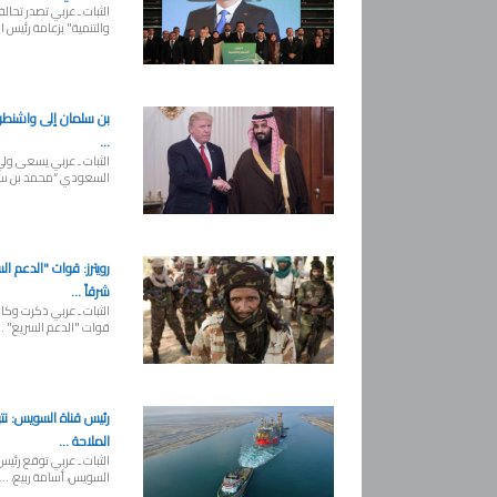
الثبات ـ عربي تصدر تحال
والتنمية" بزعامة رئيس الو
بن سلمان إلى واشنطن 
...
الثبات ـ عربي يسعى ولي
السعودي “محمد بن سلم
رويترز: قوات "الدعم ال
شرقاً ...
الثبات ـ عربي ذكرت وكالة
قوات "الدعم السريع" ..
رئيس قناة السويس: ن
الملاحة ...
الثبات ـ عربي توقع رئيس
السويس، أسامة ربيع، ...