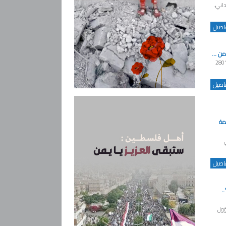
داني،
فاصيل
ات ـ عربي ندّدت صنعاء بالقرار 2801
فاصيل
مة
ي
فاصيل
..
ؤول