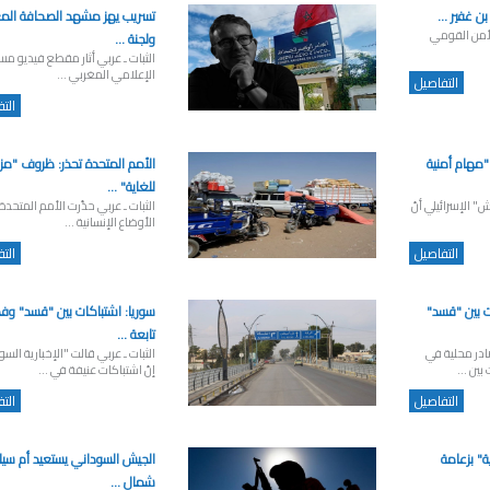
بن غفير ...
تسريب يهز مشهد الصحافة المغر
الأمن القومي
ولجنة ...
الثبات ـ عربي أثار مقطع فيديو مس
الإعلامي المغربي ...
التفاصيل
الت
"مهام أمنية
الأمم المتحدة تحذر: ظروف "مزر
للغاية" ...
ش" الإسرائيلي أنّ
الثبات ـ عربي حذّرت الأمم المتحدة
الأوضاع الإنسانية ...
التفاصيل
الت
ت بين "قسد"
سوريا: اشتباكات بين "قسد" وف
تابعة ...
ادر محلية في
الثبات ـ عربي قالت "الإخبارية السو
بين ...
إنّ اشتباكات عنيفة في ...
التفاصيل
الت
ة" بزعامة
الجيش السوداني يستعيد أم سيا
شمال ...