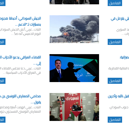
التفاصيل
الت
ئيلي يتوغل في
الجيش السوداني: أحبطنا هجوما
بمسيّرات لـ"الدعم ...
صد السوري
الثبات ـ عربي أعلن الجيش السودان
ت ...
اليوم الخميس، أنه صدّ ...
التفاصيل
الت
يزانية:
القضاء العراقي يدعو الأحزاب الف
إلى ...
 المالية القطرية،
الثبات ـ عربي دعا مجلس القضاء ال
في العراق الأحزاب السياسية ...
التفاصيل
الت
ل نائبه وآخرين
محامي المعارض التونسي بن م
يقول ...
س جنوب السودان،
الثبات ـ عربي اتهمت أسرة ومحامو
المعارض التونسي المسجون، جوهر
التفاصيل
الت