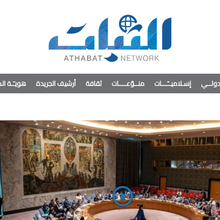
ولــي
إسـلاميــّـــات
منــوّعــــات
ثقافة
أرشيف الجريدة
هويـّـة ا