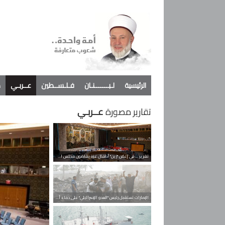
الرئيسية
لـبـــــــنـان
فـلـســطين
عــربـي
د
تقارير مصورة
عــربـي
تقرير ... في إعلان "زين" أطفال غزة يقاضون مجلس الأمن
الإمارات تستقبل رئيس "العدو الإسرائيلي" على دماء أطفال غزة