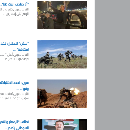
"أنا صاحب البيت هنا".. 
الثبات ـ عربي قام وزير 
الإسرائيلي إيتمار بن ...
"جيش" الاحتلال: ننفذ 
استباقية" ...
الثبات ـ عربي أعلن "الجي
قوات لواء الاحتياط ...
سوريا: تجدد الاشتباكا
وقوات ...
الثبات ـ عربي أفادت مص
سوريا، بتجدد الاشتباكات 
تحالف "الإعمار والتنمي
السوداني يتصدر ...