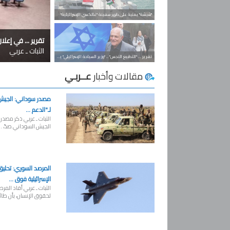
"شيشة" يمنية على ظهر سفينة "غالكسي الإسرائيلية"
تقرير ... في إع
الثبات ـ عربي
تقرير ... "التطبيع النجس" .. "وزير السياحة الإسرائيلي" يصل إلى الرياض
مقالات وأخبار
عــربـي
مصدر سوداني: الجيش
لـ"الدعم ...
الثبات ـ عربي ذكر مصدر
الجيش السوداني صدّ، ..
المرصد السوري: تحليق 
الإسرائيلية فوق ...
الثبات ـ عربي أفاد المر
لحقوق الإنسان، بأن طائر