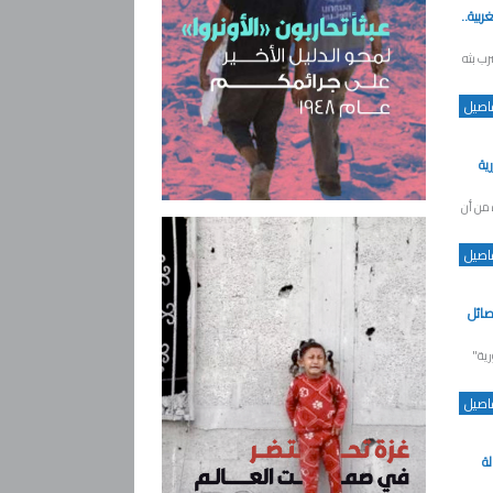
بية..
رب بثه
فاصيل
ية
 من أن
فاصيل
صائل
رية"
فاصيل
لة