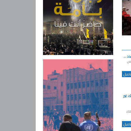
د ...
أمن
فاصيل
ك غير
قاء
فاصيل