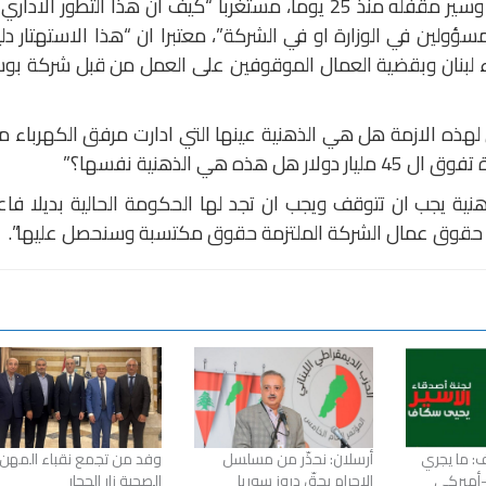
الذي ذكر بأن مكاتب الشركة في طرابلس وسير مقفله منذ 25 يوما، مستغربا “كيف ان هذا التطور الادار
ؤولين في الوزارة او في الشركة”، معتبرا ان “هذا الاستهتار دل
 لبنان وبقضية العمال الموقوفين على العمل من قبل شركة بو
 لهذه الازمة هل هي الذهنية عينها التي ادارت مرفق الكهرباء م
نية يجب ان تتوقف ويجب ان تجد لها الحكومة الحالية بديلا فاع
جع حقوق عمال الشركة الملتزمة حقوق مكتسبة وسنحصل عليها”.
: ما يجري
أرسلان: نحذّر من مسلسل
وفد من تجمع نقباء المهن
أميركي
الإجرام بحقّ دروز سوريا
الصحية زار الحجار