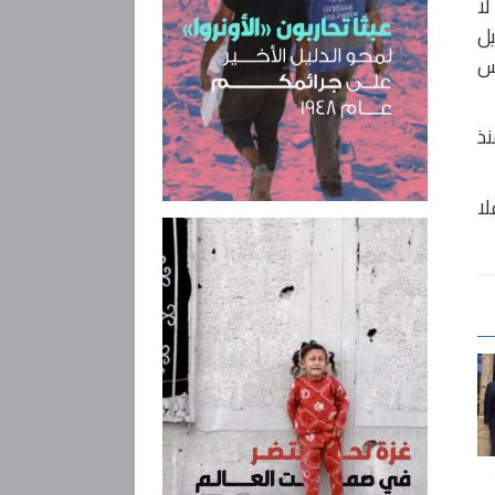
ي لا
يل
س
نذ
لا