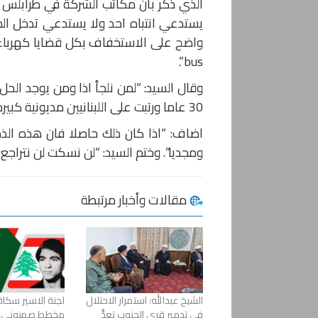
يستدعي انتباه احد ولا يستدعي تدخل المس
واضح على الاستخفاف بكل قضايا كهرباء
bus”.
وقال السيد: “لمن نلجأ اذا ومن يوجد الحل
30 عاما ورتبت على اللبنانيين مديونية كبيرة تفوق ال 45 مليار دولار هل هذه هي الذهنية نفسها؟”
اضاف: “اذا كان ذلك حاصلا فان هذه الذه
ومجديا”. وختم السيد: “لن نسكت لن نترا
مقالات وأخبار مرتبطة
الشيخ عبدالله: استمرار الاحتلال
لجنة الاسير سكاف
في تدمير قرى الجنوب تعدٍّ
مخطط صهيوني-