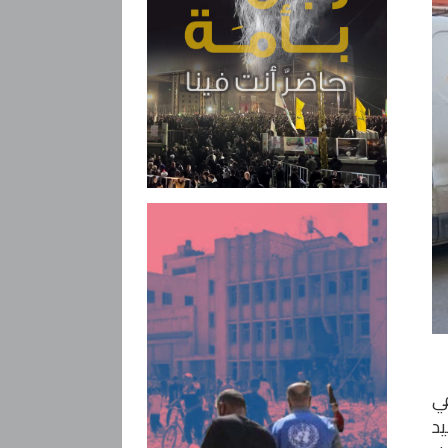
في
يد