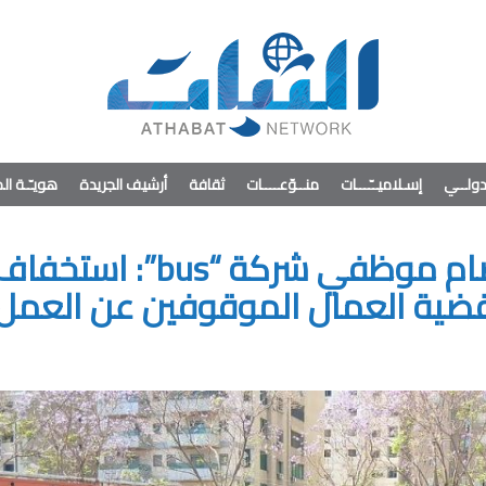
ولــي
إسـلاميــّـــات
منــوّعــــات
ثقافة
أرشيف الجريدة
هويـّـة ا
السيد مشاركا في اعتصام موظفي شركة “bus”: استخف
بقضية العمال الموقوفين عن العمل