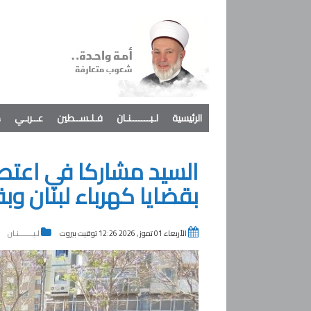
الرئيسية
لـبـــــــنـان
فـلـســطين
عــربـي
د
بقضايا كهرباء لبنان و
الأربعاء 01 تموز , 2026 12:26 توقيت بيروت
لـبـــــــنـان