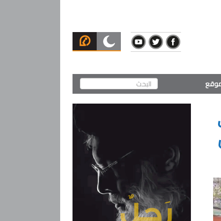
لموقع
اف