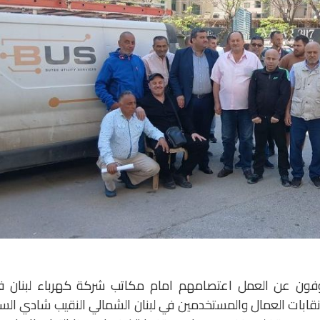
كة “بوس”( bus ) الموقوفون عن العمل اعتصامهم امام مكاتب شركة كهرباء لبنان 
نقابات العمال والمستخدمين في لبنان الشمالي النقيب شادي الس