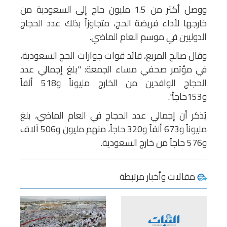
ووصل أكثر من 1.5 مليون حاج إلى السعودية من
خارجها لأداء فريضة الحج، متجاوزاً بذلك عدد الحجاج
الدوليين في موسم العام الماضي.
وقال صالح المربع، قائد قوات جوازات الحج السعودية،
في مؤتمر صحفي مساء الجمعة: "بلغ إجمالي عدد
الحجاج الوافدين من الخارج مليوناً و518 ألفاً
و153حاجاً".
يُذكر أن إجمالي عدد الحجاج في العام الماضي، بلغ
مليوناً و673 ألفاً و320 حاجاً، منهم مليون و506 آلاف
و576 حاجاً من خارج السعودية.
مقالات وأخبار مرتبطة