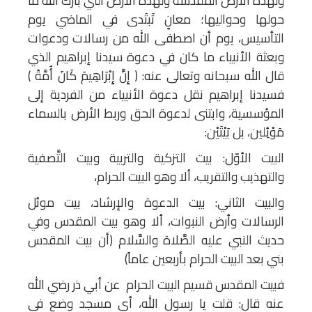
ولهذه الأرض المقدسة ولهذه الأرض التي بارك الله ما
حولها وحواليها؛ معانٍ تَبتَدى في الماضي يوم
التأسيس، يوم أن اصطفى الله من رسالات ودعوات
وبعثة الأنبياء ما كان في دعوة سيدنا إبراهيم الذي
قال الله سبحانه وتعالى عنه: ﴿ إِنَّ إِبْرَاهِيمَ كَانَ أُمَّةً )
فسيدنا إبراهيم نقل دعوة الأنبياء من الفردية إلى
المؤسسية، وابتنى لدعوة الحق وربط الأرض بالسماء
مَوْئِلين، بل بَيْتَيْن:
البيت الأوّل: بيت التزكية والتربية وبيت التَّصفية
والتهذيب والتقريب، ألا وهو البيت الحرام،
والبيت الثاني: بيت الدعوة والإرشاد، بيت موئل
الرسالات وأرض النبوات، ألا وهو بيت المقدس وفي
حديث النبي عليه الصَّلاة والسَّلام (أن بيت المقدس
بني بعد البيت الحرام بأربعين عاماً)
فبيت المقدس قسيم البيت الحرام عن أبي ذر رضي الله
عنه قال: قلت يا رسول الله، أي مسجد وضع في