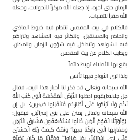
الزمان حتى آخره، إذ جعله الله مركزاً للتحولات، وجعله
الله مقراً للتقلبات،
فالكلام في بيت المقدس تنتظم فيه خيوط الماضي
والحاضر والمستقبل، وتتكاثر فيه المشاهد وتتراكم
فيه الشواهد وتتداخل فيه شؤون الزمان والمكان،
ويطيب الكلام عن بيت المقدس.
بقع بها الأملاك تهبط دائماً
ولذا ترى الأرواح فيها تأنس
الله سبحانه وتعالى قد ذكر لنا أخبار هذا البيت، فقال
جل جلاله:{يقوم ادخلوا الأَرْضَ الْمُقَدَّسَةَ الَّتِي كَتَبَ اللهُ
لَكُم وَلَا تَرْتَدُّوا عَلَى أَدْبَارَكم فَتنَقَلِبُوا خسِرين} بل إن
الله سبحانه وتعالى يمتن على بني إسرائيل، فيقول:
{وَأَوْرَثْنَا الْقَوْمَ الَّذِينَ كَانُوا يُسْتَضْعَفُونَ مَشَارِقَ الْأَرْضِ
وَمَغَارِبَهَا الَّتِي بَارَكْنَا فِيهَا ۖ وَتَمَّتْ كَلِمَتُ رَبِّكَ الْحُسْنَىٰ
عَلَىٰ بَنِي إِسْرَائِيلَ بِمَا صَبَرُوا ۖ وَدَمَّرْنَا مَا كَانَ يَصْنَعُ