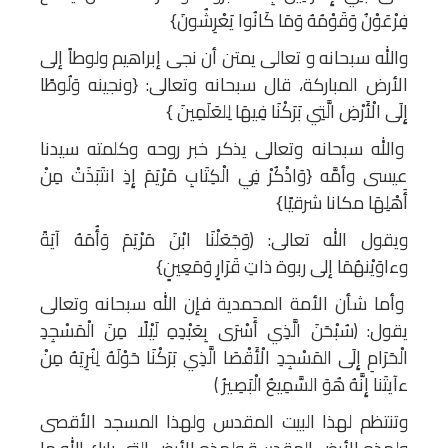
فِرْعَوْنُ وَقَوْمُهُ وَمَا كَانُوا يَعْرِشُونَ}
والله سبحانه و تعالی یمتن أن نجى إبراهيم ولوطاً إلى
الأرض المباركة، قال سبحانه وتعالى: {ونجينه وَلُوطًا
إِلَى الْأَرْضِ الَّتِي بَرَكْنَا فِيهَا لِلعَلَمِينَ }
والله سبحانه وتعالى يذكر خبر روحه وكلمته سيدنا
عيسى وأمَّه {وَاذْكُرْ فِي الْكِتَابِ مَرْيَمَ إِذِ انتَبَذَتْ مِنْ
أَهْلِهَا مكانا شرقيًا}
ويقول الله تعالى: ﴿وَجَعَلْنَا ابْنَ مَرْيَمَ وَأُمَهُ آيَةً
وءاوَيْنهُمَا إلى ربوة ذاتِ قَرَارٍ وَمَعِينٍ}
وأما شأن الأمة المحمدية فإن الله سبحانه وتعالى
يقول: ﴿سُبْحَنَ الَّذِي أَسْرَى بِعَبْدِهِ لَيْلًا مِنَ الْمَسْجِدِ
الْحَرَامِ إِلَى المَسْجِدِ الْأَقْصَا الَّذِي بَرَكْنَا حَوْلَهُ لِنُرِيَهُ مِنْ
ءآيتَنا إِنَّهُ هُوَ السَّمِيعُ الْبَصِيرُ ﴾
وتنتظم لهذا البيت المقدس ولهذا المسجد الأقصى