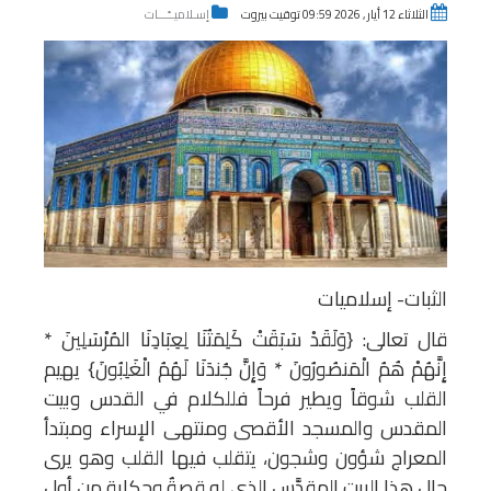
الثلاثاء 12 أيار , 2026 09:59 توقيت بيروت
إسـلاميــّـــات
الثبات- إسلاميات
قال تعالى: {وَلَقَدْ سَبَقَتْ كَلِمَتُنَا لِعِبَادِنَا المُرْسَلِينَ *
إِنَّهُمْ هُمُ الْمَنصُورُونَ * وَإِنَّ جُندَنَا لَهُمُ الْغَلِبُونَ} يهيم
القلب شوقاً ويطير فرحاً فللكلام في القدس وبيت
المقدس والمسجد الأقصى ومنتهى الإسراء ومبتدأ
المعراج شؤون وشجون، يتقلب فيها القلب وهو يرى
حال هذا البيت المقدَّس الذي له قصةٌ وحكاية من أول