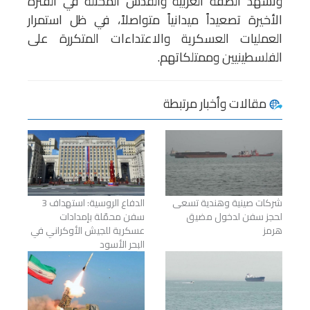
وتشهد الضفة الغربية والقدس المحتلة في الفترة
الأخيرة تصعيداً ميدانياً متواصلاً، في ظل استمرار
العمليات العسكرية والاعتداءات المتكررة على
الفلسطينيين وممتلكاتهم.
مقالات وأخبار مرتبطة
شركات صينية وهندية تسعى
الدفاع الروسية: استهداف 3
لحجز سفن لدخول مضيق
سفن محمّلة بإمدادات
هرمز
عسكرية للجيش الأوكراني في
البحر الأسود