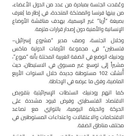
وعُقدت الجلسة بمبادرة من عدد من الدول الأعضاء،
من بينها فرنسا والمملكة المتحدة، في إطار ما يُعرف
بصيغة “أريا” غير الرسمية، بهدف مناقشة الأوضاع
الإنسانية والأمنية دون إصدار قرارات ملزمة.
وخلال الجلسة، وصف مدير “مشروع إسرائيل–
فلسطين” في مجموعة الأزمات الدولية ماكس
رودنبيك الوضع في الضفة الغربية المحتلة بأنه “مروع”،
مشيراً إلى توسع غير مسبوق في الاستيطان، حيث
أُنشئت 102 مستوطنة جديدة خلال السنوات الأربع
الماضية، وفق ما عرضه في الإحاطة.
كما اتهم رودنبيك السلطات الإسرائيلية بتقويض
الاقتصاد الفلسطيني وفرض قيود مشددة على
الحركة والحياة اليومية، بالتوازي مع تصاعد
الاقتحامات والاعتقالات واعتداءات المستوطنين في
مختلف مناطق الضفة.