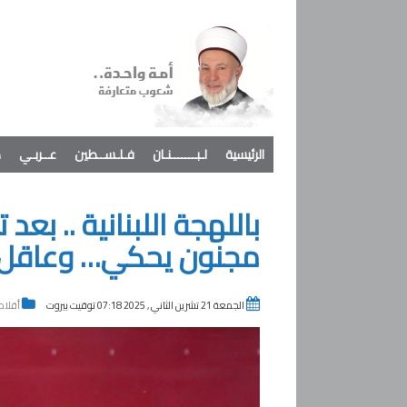
الرئيسية
لـبـــــــنـان
فـلـســطين
عــربـي
د
باللهجة اللبنانية .. بع
مجنون يحكي… وعاقل
الجمعة 21 تشرين الثاني , 2025 07:18 توقيت بيروت
أقلام 