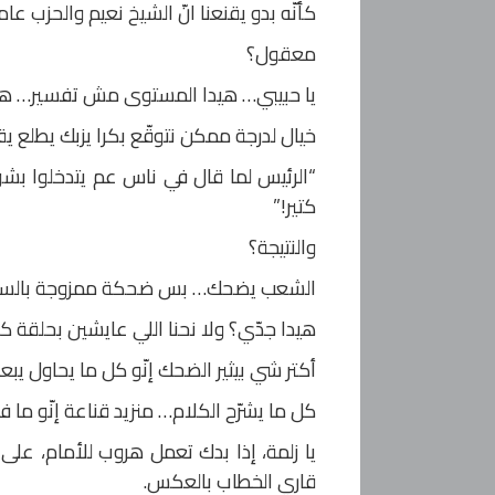
كأنّه بدو يقنعنا انّ الشيخ نعيم والحزب 
معقول؟
يا حبيبي… هيدا المستوى مش تفسير… هيد
خيال لدرجة ممكن نتوقّع بكرا يزبك يطلع يق
“الرئيس لما قال في ناس عم يتدخلوا بشؤ
كتير!”
والنتيجة؟
الشعب يضحك… بس ضحكة ممزوجة بالسؤا
هيدا جدّي؟ ولا نحنا اللي عايشين بحلقة كر
أكتر شي بيثير الضحك إنّو كل ما يحاول يبعد 
كل ما يشرّح الكلام… منزيد قناعة إنّو ما
يا زلمة، إذا بدك تعمل هروب للأمام، على 
قاري الخطاب بالعكس.