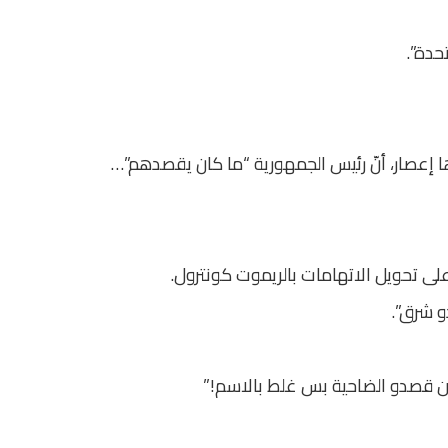
حدة”.
زّها إعصار، أنّ رئيس الجمهورية “ما كان يقصدهم”…
لى تحويل الاتهامات بالريموت كونترول.
و شرق”.
 قصدو الضاحية بس غلط بالاسم!”