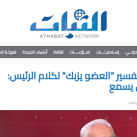
ولــي
إسـلاميــّـــات
منــوّعــــات
ثقافة
أرشيف الجريدة
هويـّـة ا
د تفسير "العضو يزبك" لكلام الرئيس:
 يسمع
الثبات