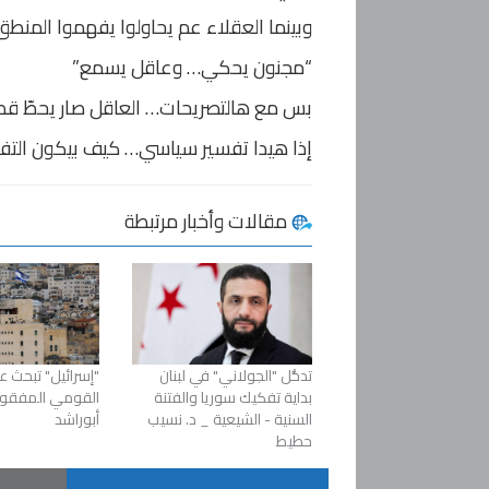
وبينما العقلاء عم يحاولوا يفهموا المنط
“مجنون يحكي… وعاقل يسمع.”
بس مع هالتصريحات… العاقل صار يحطّ قطن 
إذا هيدا تفسير سياسي… كيف بيكون التف
مقالات وأخبار مرتبطة
تدخُّل "الجولاني" في لبنان
"إسرائيل" تبحث ع
بداية تفكيك سوريا والفتنة
القومي المفقود
السنية - الشيعية _ د. نسيب
أبوراشد
حطيط