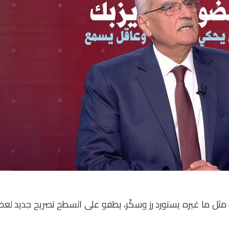
ت مثل ما غيره يستورد رز وسكّر، يطفو على السطح تصريح جديد لع