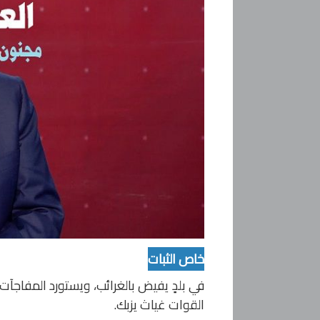
خاص الثبات
في بلدٍ يفيض بالغرائب، ويستورد المفاجآ
القوات غياث يزبك.