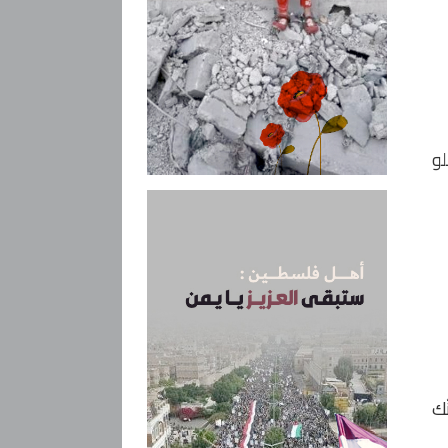
لو
ّك