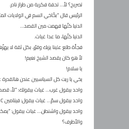
تصريح؟ لأ… تحفة فكرية من طراز نادر.
الرئيس قال “بخّاخي السم في الولايات المت
الدنيا كلّها فهمت مين القصد…
الدنيا كلّها، ما عدا غياث.
فجأة طلع علينا يزبك وقرّر، بكل ثقة لا يه
لأ هو كان يقصد الشيخ نعيم!
يا سلام!
يخي يا ريت كل السياسيين عندن هالقدرة ع
واحد بيقول غرب… غياث بيقولك: “لأ، قصد
واحد بيقول سمّ… غياث بيقول: فيتامين C
واحد بيقول واشنطن… غياث بيقول: “يمكن
والأطرف؟