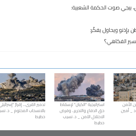
ق، بيجي صوت الحكمة الشعبية:
بإذنو ويحاول يفكّر:
سير الفكاهي؟
ن الأمن
استراتيجية "الكيان" لإسقاط
تدمير القرى... إقرارٌ "إسرائيلي
 _ أمين
حق الدفاع والتحرير.. وفرض
بالانسحاب المحتوم _ د. نس
الاحتلال الآمن _ د. نسيب
حطيط
حطيط