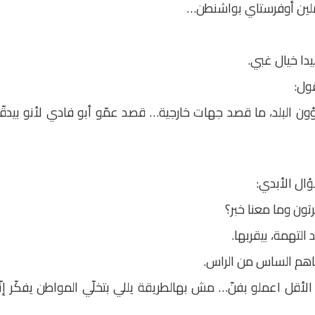
عاملين أوفرستاي بواشنطن…
ا خيال غبي.
ول:
ون البلد، ما قصد جهات خارجية… قصد عمّو أبو فادي لأنو بيدقّ
ل الأبدي:
تون وما معنا خبر؟
التهمة، بيقربها.
 فاهم الساس من الراس.
الأقل اعملو بفنّ… مش بهالطريقة يللي بتخلّي المواطن يفكّر إن