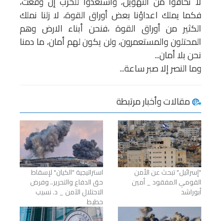
لا تخافوا من التهويل، واستعدوا للحرب إن وقعت،
فكما يملك اعداؤنا بعض أوراق القوة، لا زلنا نملك
الكثير من أوراق القوة ،فنحن أبناء الارض وهم
المحتلون والمستعمرون، ولن يكون لهم أمان، ما دمنا
نحن بلا أمان...
وما النصر إلا صبر ساعة...
مقالات وأخبار مرتبطة
"إسرائيل" تبحث عن الأمن
استراتيجية "الكيان" لإسقاط
القومي المفقود _ أمين
حق الدفاع والتحرير.. وفرض
أبوراشد
الاحتلال الآمن _ د. نسيب
حطيط