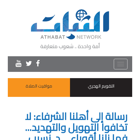
أمة واحدة .. شعوب متعارفة
Toggle
navigation
التقويم الهجري
مواقيت الصلاة
رسالة إلى أهلنا الشرفاء: لا
تخافوا التهويل والتهديد...
فما زلنا أقوياء _ د. نسيب