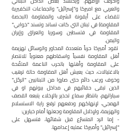
وأحرقت أرزاقهم، ويحتشد بعض الداخل اللبناني
والعربي مع اميركا و"إسرائيل" والجماعات التكفيرية
للقضاء على أيقونة الشرف والمقاومة (البحصة
المقاوِمة) في لبنان التي كانت تساند وتسند "خوابي"
المقاومة في فلسطين وسوريا والعراق وإيران
واليمن.
تقود أميركا حرباً متعددة المحاور والوسائل لهزيمة
أهل المقاومة نفسياً واسقاطهم معنوياً للانتصار
على المقاومة وأهلها بالحرب الناعمة الملقّحة
بالاغتيالات، حيث يعيش أهل المقاومة حالة ترهيب
وخوف ورعب دائم حتى صاروا من اللبنانيين "الرحّل"
الذين تبقى حقائبهم في مداخل بيوتهم او في
سياراتهم، بانتظار سماع تحذير بالإخلاء يتبعه القصف
الهمجي، لإنهاكهم ودفعهم لرفع راية الاستسلام
والهزيمة، ولإذلال المقاومة وجعلها أمام خيارين:
- إما الرد المتسرّع قبل شفائها، فتسهل على
"إسرائيل" وأميركا عمليه إعدامها.