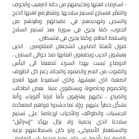
- استرضاء اهلها وتخليصهم من حاله الترهيب والخوف
والتنمّر، فتسارع لتسليم سلاحها ،وتنتظر مع اهلها الذبح
والسجن وتهديدهم في عقيدتهم وطردهم من
الجنوب، كما يجري في سوريا بعد تسليم السلاح
واسقاط النظام، وكما يجري في فلسطين.
نقول لأهلنا الصابرين الشجعان المقاومين الذين
يعيشون الحرب ويدفعون اثمانها منذ حوالي السنتين ،
الاوضاع ليست بهذا السوء لتدفعنا الى اليأس
والقنوت من النصر والصمود والنجاة، رغم كل الظروف
الصعبة التي نعيشها، والتي استفردنا فيها العدو
والخصوم وحاصرونا، ويستقوي علينا بعض الطحالب
والضباع ، لكنهم يعترفون بأننا لازلنا أقوياء، وأننا
نشكّل خطراً عليهم وإلا لما حشدوا قواهم المتعدّدة
الجنسيات والطوائف والأحزاب لإرغامنا على تسليم
سلاحنا الذي يحمينا ولا يزال يهدّد "إسرائيل"
والاستعمار الأميركي، ولو كان باستطاعتهم نزعه
بالقوة لما تأخروا عن ذلك، ولما فتحوا باب التفاوض