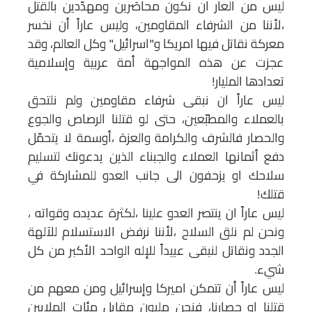
ليس من العار ان نكون محاصَرين ومهدّدين بالقتل
،لأننا من الشرفاء المقاومين، وليس عاراً أن نخسر
معركة نقاتل فيها امريكا و"اسرائيل" وكل العالم، وقد
عجزت عن هذه المواجهة أمة عربية وإسلامية
تعدادها المليار!
ليس عاراً ان نبقى شرفاء مقاومين ولم نلتحق
بالعملاء والمطبّعين، حتى لو قتلنا الرصاص والجوع
والحصار فالشرف والكرامة والعزة ،أوسمة لا يتحمّل
دفع أثمانها العملاء والجبناء الذين يدعونك لتسليم
سلاحك او يزحفون الى جانب العدو للمشاركة في
قتلك!
ليس عاراً ان ينتصر العدو علينا ،لكثرة عديده وقواته ،
ونحن لم نلق السلاح ،لأننا نرفض الاستسلام للآلهة
الجدد ونقاتل لنبقى عبيداً للإله الواحد الأكبر من كل
شيء.
ليس عاراً أن تتمكن اميركا وإسرائيل ومن معهم من
قتلنا او حصارنا، فنحن مليون مقابل مئات الملايين