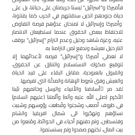
فأميركا و"اسرائيل" ليستا حريصتان على حياتنا، بل على
حياة جنودهم الذين سنقتلهم في الحرب كما يقتلونا،
وأميركا وإسرائيل لا تمنحان عدوّهم فرصة التفاوض
للاحتفاظ ببعض الحقوق عندما تستطيعان الانتصار
عليه، وغزة شاهد ودليل وعدم التزام "إسرائيل" بوقف
النار دليل نعيشه وندفع ثمن التزامنا به.
لا تعطي أميركا و"إسرائيل" فرصه لأعدائهما إلا
لتوقيع صكوك الاستسلام والتنازل عن الحقوق،
والقبول بالعبودية، مقابل البقاء على قيد الحياة
والعيش وفق شروط الإهانة والمذلّة التي تفرضها.
لقد مر ّأسلافنا والأنبياء والرسل وخاتمهم نبّينا
الأكرم (صلى الله عليه وآله) وأئمتنا (عليهم السلام)
في ظروف أصعب وسُجنوا وقُطعت رؤوسهم وسُبيت
نساؤهم وتهجّروا الى شمال افريقيا والشام
وفلسطين، وتم دفنهم أحياء في الحوائط، ومُنعوا من
بيت المال، لكنهم صمدوا ولم يستسلموا.