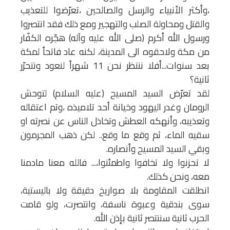
،وأكثر الأنبياء والرسل والصالحين ،تعرّضوا للتعذيب
والقتل ومحاولة الصلب والتهجير ومع ذلك فقد انتصروا
ورسول الله أكرم (صلى الله عليه وآله) هجّره الكفّار
من مكة ولاحقوه الى المدينة، لكنه عاد فاتحاً لمكة
بعد سنوات...أفلا ننتظر نحن 11 شهراً لنعود ونتحرّر
ثانية؟
لقد تعرّض السيد المسيح (عليه السلام) لتوحش
الرومان وغدر اليهود وخيانة أحد تلاميذه ،وتم اعتقاله
وتعذيبه، وأنهكه العطش وتخاذل الناس عن نصرته او
سقيه الماء، ثم وقع ما وقع.. لكن ذهب المجرمون
وبقي السيد المسيح وأنصاره.
لا تحزنوا ولا تخافوا واطمئنوا،... فالله معنا مادمنا
معه، ونحن كذلك.
انطلقت المقاومة بلا صواريخ دقيقة ولا باليستية،
سوى بندقية وعبوة ناسفة، وانتصرت، ولو قامت
الحرب ثانية سننتصر ثانية بإذن الله.