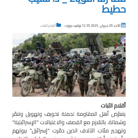
حطيط
الأحد 29 حزيران , 2025 12:35 توقيت بيروت
أقلام الثبات
أقلام الثبات
يتعرّض أهل المقاومة لحملة تخويف وتهويل وتنمّر
وشماتة، بالتلازم مع القصف والاغتيالات "الإسرائيلية"
وتهجير مئات الآلاف الذين دمّرت "إسرائيل" بيوتهم