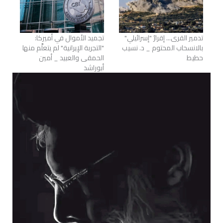
تدمير القرى... إقرارٌ "إسرائيلي"
تجميد الأموال في أميركا:
بالانسحاب المحتوم _ د. نسيب
"التجربة الإيرانية" لم يتعلَّم منها
حطيط
الحمقى والعبيد _ أمين
أبوراشد