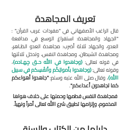
تعريف المجاهدة
قال الراغب الأصفهاني في "مفردات غريب القرآن" :
"الجهاد والمجاهدة: استفراغ الوسع في مدافعة
العدو، والجهاد ثلاثة أضرب: مجاهدة العدو الظـاهر،
ومجاهدة الشيطان، ومجاهدة النفس، وتدخل ثلاثتها
في قوله تعالى:
{وجاهدوا في االله حـق جِهـاده}
،
وقوله تعالى:
{وجاهدوا بأموالِكُم وأنفُسِكم في سبيل
االله}
، وقال صلى االله عليه وسلم:
"جاهدوا أهواءكم
كما تجاهدون أعداءكم"
.
فمجاهدة النفس فطمها وحملها على خلاف هواها
المذموم، وإلزامها تطبيق شرع االله تعالى أمراً ونهياً.
دليلها من الكتاب والسنة