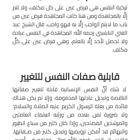
تزكية النفس هي فرض عين على كل مكلف، ولا تتم
إلَّا بالمجاهدة ومن هنا كانت المجاهدة فرض عين من
باب: ما لايتم الواجب إلَّا به فهو واجب، قال الشيخ عبد
الغني النابلسي رحمه الله: المجاهدة في النفس عبادة
ولا تحصل لأحد إلَّا بالعلم، وهي فرض عين على كلِّ
مكلف.
قابلية صفات النفس للتغيير
لا شك أنَّ النفس الإنسانية قابلة لتغيير صفاتها
الناقصة وتبديل عادتها المذمومة، وإلا لم يكن هنـاك
فائدة من بعثة الرسول الكريم عليه الصلاة والسلام؛
ولا ضرورة لمن بعده من ورثته العلماء العاملين
والمرشدين المصلحين، وإذا كان كثير من سباع الطيور
والبهائم قد أمكن ترويضها وتبديل كثير من صـفاتها،
فالإنسـان الذي كرمه االله تعالى وخلقه في أحسن