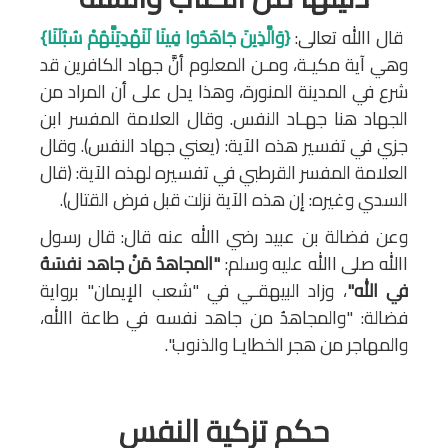
قال االله تعالى:
{وَالَّذِينَ جَاهَدُوا فِينَا لَنَهْدِيَنَّهُمْ سُبُلَنَا}
وهي آية مكيـة، ومـن المعلوم أنَّ جهاد الكافرين قد
شرع في المدينة المنورة، وهذا يدل على أن المراد من
الجهاد هنا جهـاد النفس. وقال العلامة المفسر ابن
جزي في تفسير هذه الآية: (يعني جهاد النفس). وقال
العلامة المفسر القرطبي في تفسيره لهذه الآية: (قال
السدي وغيره: إن هذه الآية نزلت قبل فرض القتال).
وعن فضالة بن عبيد رضي االله عنه قال: قال رسول
االله صلى االله عليه وسلم:
"المجاهدُ مَنْ جاهد نفسَهُ
في الله"
، وزاد البيهقـي في "شعب الإيمان" برواية
فضالة: "والمجاهدُ من جاهد نفسه في طاعة االله،
والمهاجر من هجر الخطايـا والذنوب".
حكم تزكية النفس