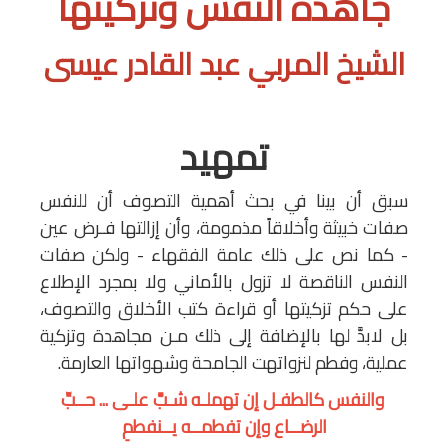
جاهدة النفس وتزكيتها
الشيخ المربي عبد القادر عيسى
تمهيد
سبق أن بينا في بحث أهمية التصوف أن للنفس
صفات خبيثة وأخلاقاً مذمومة، وأن إزالتها فـرض عين
- كما نص على ذلك عامة الفقهاء - ولكن صفات
النفس الناقصة لا تزول بالأماني ولا بمجرد الإطلاع
على حكم تزكيتها أو قراءة كتب الأخلاق والتصوف،
بل لابدَّ لها بالإضافة إلى ذلك مـن مجاهدة وتزكية
عملية، وفطم لنزواتهت الجامحة وشهواتها العارمة.
والنفس كالطفـل إن تهملـه شـبَّ علـى ... حــبِّ
الرضــاع وإن تفطمــه يــنفطمِ