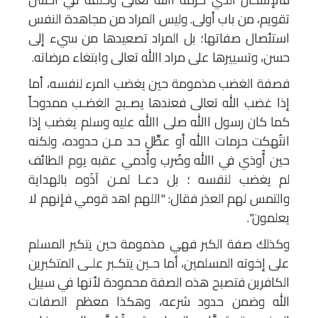
تقويم، من باب أولى. وليس المراد من مجاهدة النفس
استئصال صفاتها؛ بل المراد تصعيدها من سيء إلى
حسن، وتسييرها على مراد االله تعالى وابتغاء مرضاته.
فصفة الغضب مذمومة حين يغضب المرء لنفسه، أما
إذا غضب الله تعالى فعندها يصـبح الغضـب ممدوحاً
كما كان رسول االله صلى االله عليه وسلم يغضب إذا
انتُهكت حرمات االله أو عطِّل حد مـن حدوده، ولكنه
حين أُوذي في االله وضُرب وأُدمي عقبه يوم الطائف
لم يغضب لنفسه ؛ بل دعـا لمـن آذَوه بالهداية
والتمس لهم العذر فقال: "اللهم اهد قومي فإنهم لا
يعلمون".
وكذلك صفة الكبر فهي مذمومة حين يتكبر المسلم
على إخوته المسلمين، أما حـين يتكـبر علـى المتكبرين
الكافرين فتصبح هذه الصفة محمودة لأنها في سبيل
الله وضمن حدود شرعه، وهكذا معظم الصفات