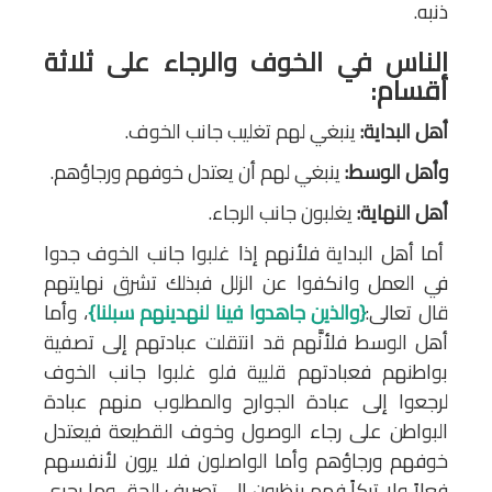
ذنبه.
الناس في الخوف والرجاء على ثلاثة
أقسام:
أهل البداية:
ينبغي لهم تغليب جانب الخوف.
وأهل الوسط:
ينبغي لهم أن يعتدل خوفهم ورجاؤهم.
أهل النهاية:
يغلبون جانب الرجاء.
أما أهل البداية فلأنهم إذا غلبوا جانب الخوف جدوا
في العمل وانكفوا عن الزلل فبذلك تشرق نهايتهم
قال تعالى:
{والذين جاهدوا فينا لنهدينهم سبلنا}
، وأما
أهل الوسط فلأنَّهم قد انتقلت عبادتهم إلى تصفية
بواطنهم فعبادتهم قلبية فلو غلبوا جانب الخوف
لرجعوا إلى عبادة الجوارح والمطلوب منهم عبادة
البواطن على رجاء الوصول وخوف القطيعة فيعتدل
خوفهم ورجاؤهم وأما الواصلون فلا يرون لأنفسهم
فعلاً ولا تركاً فهم ينظرون إلى تصريف الحق وما يجري