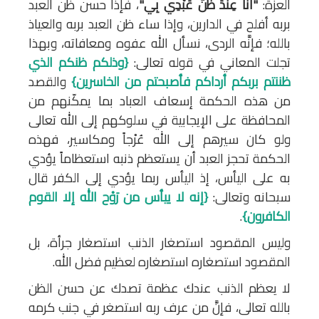
العزة:
"أَنَا عِنْدَ ظَنِّ عَبْدِي بِي"
، فإذا حسن ظن العبد
بربه أفلح في الدارين، وإذا ساء ظن العبد بربه والعياذ
بالله؛ فإنَّه الردى، نسأل الله عفوه ومعافاته، وبهذا
تجلت المعاني في قوله تعالى:
{وذلكم ظنكم الذي
ظننتم بربكم أرداكم فأصبحتم من الخاسرين}
والقصد
من هذه الحكمة إسعاف العباد بما يمكّنهم من
المحافظة على الإيجابية في سلوكهم إلى الله تعالى
ولو كان سيرهم إلى الله عُرْجاً ومكاسير، فهذه
الحكمة تحجز العبد أن يستعظم ذنبه استعظاماً يؤدي
به على اليأس، إذ اليأس ربما يؤدي إلى الكفر قال
سبحانه وتعالى:
{إنه لا ييأس من رَوْح الله إلا القوم
الكافرون}
.
وليس المقصود استصغار الذنب استصغار جرأة، بل
المقصود استصغاره استصغاره لعظيم فضل الله.
لا يعظم الذنب عندك عظمة تصدك عن حسن الظن
بالله تعالى، فإنَّ من عرف ربه استصغر في جنب كرمه