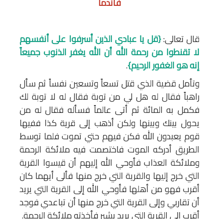
فأندما
قال تعالى:
{قل يا عبادي الذين أسرفوا على أنفسهم
لا تقنطوا من رحمة الله أن الله يغفر الذنوب جميعاً
إنه هو الغفور الرحيم}
.
وتأمل قضية الذي قتل تسعاً وتسعين نفساً ثم سأل
راهباً فقال له هل لي من توبة فقال له لا توبة لك
فكمل به المائة ثم أتى عالماً فسأله فقال له من
يحول بينك وبينها ولكن أذهب إلى قرية كذا ففيها
قوم يعبدون الله فكن فيهم حتي تموت فلما توسط
الطريق أدركه الموت فاختصمت فيه ملائكة الرحمة
وملائكة العذاب فأوحي الله إليهم أن قيسوا القرية
التي خرج إليها والقرية التي خرج منها فألى أيهما كان
أقرب فهو من أهلها فأوحي الله إلى القرية التي يريد
أن تقاربي وإلى القرية التي خرج منها أن تباعدي فوجد
أقرب إلى القرية التي يريد بشبر فأخذته ملائكة الرحمة.