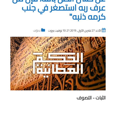
عرف ربه استصغر في جنب
كرمه ذنبه"
الأحد 27 تشرين الأول , 2019 10:21 توقيت بيروت
تصوّف
الثبات - التصوف