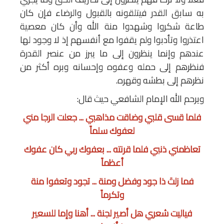
به سابق القدر فيتلقونه بالقبول والرضاء فإن كان
طاعة شكروا وشهدوا منة الله وأن كان معصية
اعتذروا وتأدبوا ولم يقفوا مع أنفسهم إذ لا وجود لها
عندهم وإنما ينظرون إلى ما يبرز من عنصر القدرة
فنظرهم إلى حمله وعفوه وإحسانه وبره أكثر من
نظرهم إلى بطشه وقهره.
ويرحم الله الإمام الشافعي حيث قال:
فلما قسى قلبي وضاقت مذاهبي ... جعلت الرجا مني
لعفوك سلماً
تعاظمني ذنبي فلما قرنته ... بعفوك ربي كان عفوك
أعظماً
فما زلتَ ذا جود وفضل ومنة ... تجود وتعفوا منة
وتكرماً
فياليت شعري هل أصير لجنة ... أهنا وإما للسعير