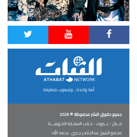
أمة واحدة .. وشعوب متعارفة
جميع حقوق النشر محفوظة © 2026
لبــنان - بــيروت - جـانب السفـارة الكـويتيـــة
مجمع الشيخ عبدالنـاصـر جـبري -رحمه الله-