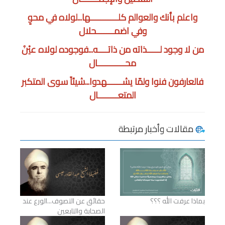
واعلم بأنك والعوالم كلـــــــــــها...لولاه في محوٍ
وفي اضمـــــــحلال
من لا وجود لـــــذاته من ذاتــــه...فوجوده لولاه عيْنُ
محـــــــــــال
فالعارفون فنوا ولمّا يشــــــهدوا...شيئاً سوى المتكبر
المتعــــــــال
مقالات وأخبار مرتبطة
بماذا عرفت الله ؟؟؟
حقائق عن التصوف...الورع عند
الصحابة والتابعين