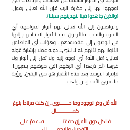
التوجه أي الأنوار الناشئة من العبادات والرياضات التي
توجهوا بها إلى حضرة الرب فإن الله تعالى يقول:
{والذين جاهدوا فينا لنهدينهم سبلنا}
.
والواصلون إلى الله تعالى لهم أنوار المواجهة أي
التقرب والتحبب. فالأولون عبيد للأنوار لاحتياجهم إليها
في الوصول إلى مقصودهم . وهؤلاء أي الواصلون
الأنوار لهم لأنهم لله لا لشيء دونه عملا بإشارة قوله
تعالى: {قل الله} أي توجه إليه ولا تمل إلى أنوار ولا
غيرها {ثم ذرهم} أي اتركهم {في خوضهم يلعبون}.
فإفراد التوحيد بعد فناء الأغيار هو حق اليقين. ورؤية
ما سوى الله خوض ولعب.
الله قُل وذر الوجود وما حــــــوى...إن كنت مرتاداً بلوغ
كمـــــــــــال
فالكل دون الله إن حققتـــــــــــــه...عدمٌ على
التفصيل والإجمـــــــال