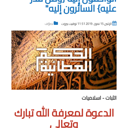
عليه} السائرون إليه"
الإثنين 15 تموز , 2019 11:51 توقيت بيروت
تصوّف
الثبات - اسلاميات
الدعوة لمعرفة الله تبارك
وتعالى