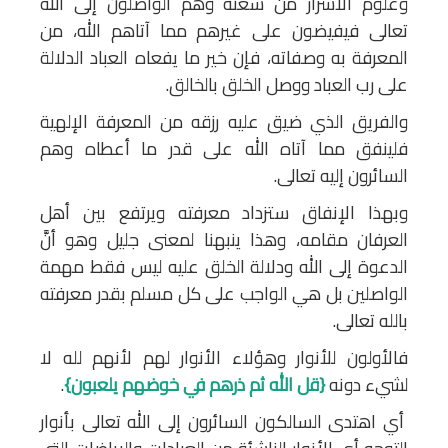
وعلوم الأسرار من سعته وهم الواصلون إلى الله
تعالى فيفيضون على غيرهم مما آتاهم الله، من
المعرفة به وصفاته، فإن خير ما يفعاه العباد الدلالة
على رب العباد ووصل الخلق بالخالق.
والفريق الذي ضيق عليه رزقه من المعرفة الإلهية
فلينفق مما آتاه الله على قدر ما أعطاه وهم
السائرون إليه تعالى.
وبهذا الإنفاق ستزداد معرفته ويرتفع بين أهل
العرفان مقامه، وهذا ينبهنا لمعنى جليل وهو أنَّ
الدعوة إلى الله ودلالة الخلق عليه ليس فقط مهمة
الواصلين بل هي الواجب على كل مسلم بقدر معرفته
بالله تعالى.
فالأولون للأنوار وهؤلاء الأنوار لهم لأنهم لله لا
لشيء دونه
{قل الله ثم ذرهم في خوضهم يلعبون}
.
أي اهتدى السالكون السائرون إلى الله تعالى بأنوار