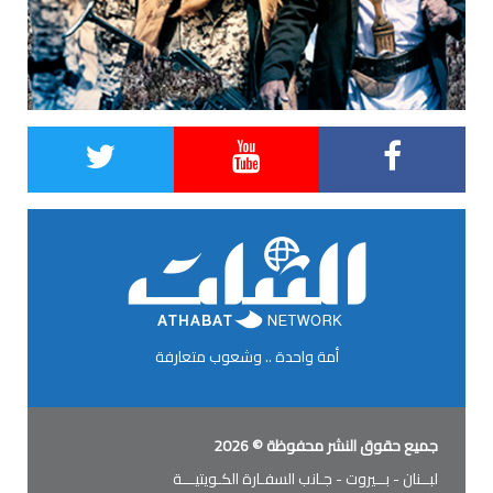
أمة واحدة .. وشعوب متعارفة
جميع حقوق النشر محفوظة © 2026
لبــنان - بــيروت - جـانب السفـارة الكـويتيـــة