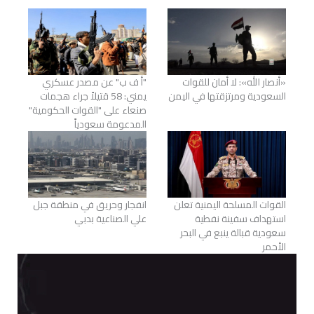
«أنصار الله»: لا أمان للقوات
"أ ف ب" عن مصدر عسكري
السعودية ومرتزقتها في اليمن
يمني: 58 قتيلاً جراء هجمات
صنعاء على "القوات الحكومية"
المدعومة سعودياً
القوات المسلحة اليمنية تعلن
انفجار وحريق في منطقة جبل
استهداف سفينة نفطية
علي الصناعية بدبي
سعودية قبالة ينبع في البحر
الأحمر