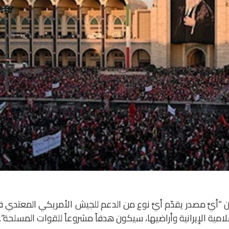
ء أن “أيَّ مصدر يقدّم أيَّ نوع من الدعم للجيش الأمريكي المعتدي 
مية الإيرانية وأراضيها، سيكون هدفاً مشروعاً للقوات المسلحة”.