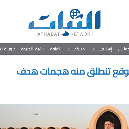
ولــي
إسـلاميــّـــات
منــوّعــــات
ثقافة
أرشيف الجريدة
هويـّـة ا
أي موقع تنطلق منه هجمات هدف