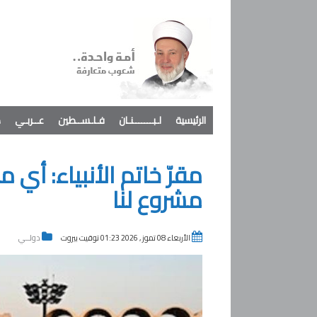
الرئيسية
لـبـــــــنـان
فـلـســطين
عــربـي
د
مقرّ خاتم الأنبياء: 
مشروع لنا
الأربعاء 08 تموز , 2026 01:23 توقيت بيروت
دولــي