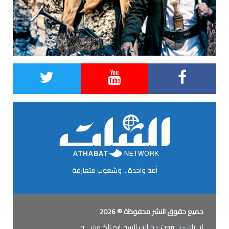
أمة واحدة .. وشعوب متعارفة
جميع حقوق النشر محفوظة © 2026
لبــنان - بــيروت - جـانب السفـارة الكـويتيـــة