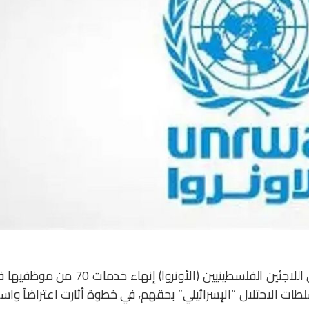
قررت وكالة الأمم المتحدة لغوث وتشغيل اللاجئين الفلسطينيين (الأونروا) إنهاء خدمات 70 م
لطات الاحتلال “الإسرائيلي” بحقهم، في خطوة أثارت اعتراضاً واسع