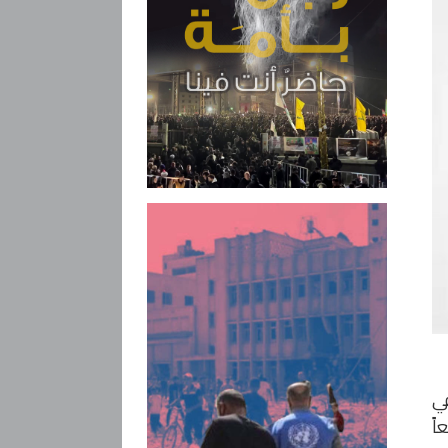
ن موظفيها في
اً