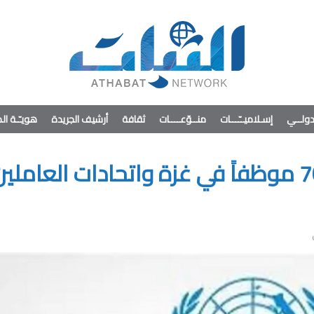
ولــي
إسـلاميــّـــات
منــوّعــــات
ثقافة
أرشيف الجريدة
هويـّـة ا
الأونروا تنهي خدمات 70 موظفاً في غزة واتحادات العاملي