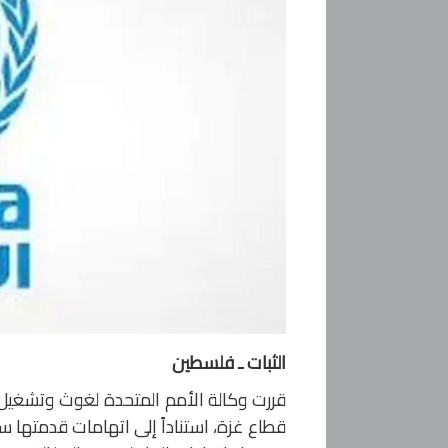
الثبات ـ فلسطين
قطاع غزة، استناداً إلى اتهامات قدمتها س