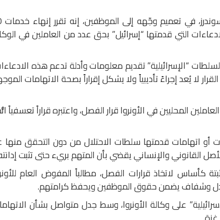
وقال المفوض العام لل
عاءات التي قدمتها “إسرائيل” بحق عدد من العاملين في الوكا
 السلطات “الإسرائيلية” تقديم معلومات وأدلة تدعم هذه الادعاءا
 القرار لا يُعد إجراءً تأديبياً ولا يشكل إقراراً بصحة الاتهامات الموج
املين المحليين في الأونروا قرار الفصل، واعتبره قراراً تعسفياً اتُّ
ات أو اتهامات قدمتها سلطات الاحتلال من دون التحقق منها ع
أصل القانوني والإنساني يقضي بأن المتهم بريء حتى تثبت إدانته.
ة كأساس لاتخاذ قرارات الفصل، مطالباً المفوض العام للأونر
 عادل وشفاف يضمن حقوق الموظفين ويحفظ كرامتهم.
إسرائيلية” على وكالة الأونروا، وسط جدل متواصل بشأن الاتهام
غزة.