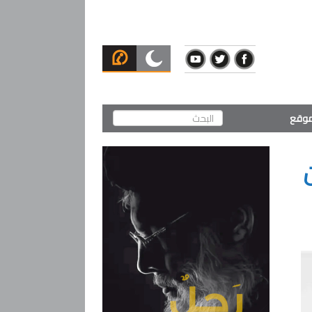
لموقع
ن