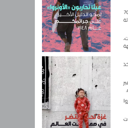
أونروا كريستيان سوندرز، في تعميم وجّهه إلى الموظفين، إنه تقرر إنهاء خدمات 70
لة
ت،
هة
خذ
بر
وا
ات