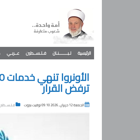
الرئيسية
لـبـــــــنـان
فـلـســطين
عــربـي
د
ترفض القرار
الجمعة 12 حزيران , 2026 09:10 توقيت بيروت
فـلـســطين