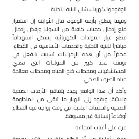
الوقود والكهرباء: شلل البنية التحتية
وفيما يتعلق بأزمة الوقود، قال الثوابتة إن استمرار
منع إدخال كميات كافية من السولار ورفض إدخال
قطع غيار المولدات الكهربائية يشكل استهدافاً
مباشراً للبنية التحتية والخدمات الأساسية في القطاع،
محذراً من أن هذه الإجراءات تسببت بالفعل في
توقف عدد كبير من المولدات التي تغذي
المستشفيات ومحطات ضخ المياه ومحطات معالجة
مياه الصرف الصحي.
وأكد أن هذا الواقع يهدد بتفاقم الأزمات الصحية
والبيئية، ويقود إلى انهيار ما تبقى من المنظومة
الصحية والخدمات البلدية، في وقت يواجه فيه القطاع
أوضاعاً إنسانية غير مسبوقة.
غزة على أعتاب المجاعة
وحذر الثوابتة من أن قطاع غزة بات يقترب بصورة