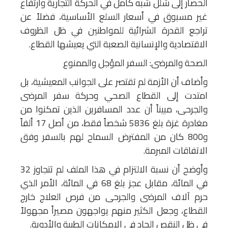
الحصار إلى شلل شبه كامل في الحركة التجارية وارتفاع
غير مسبوق في أسعار السلع الأساسية، فضلاً عن
تراجع القدرة الشرائية للمواطنين في ظل الظروف
الاقتصادية والإنسانية الصعبة التي يعيشها القطاع.
الصحة والمرضى: السفر المؤجل والممنوع
وأضاف أن الأزمة لم تقتصر على الجوانب المعيشية، بل
امتدت إلى القطاع الصحي وحركة سفر المرضى
والجرحى، مبيناً أن عدد المسافرين الذين تمكنوا من
مغادرة غزة بلغ 5836 شخصاً فقط، من أصل 17 ألفاً
و800 كان من المفترض السماح لهم بالسفر وفق
الاتفاقات المبرمة.
وأوضح أن نسبة الالتزام في هذا الملف لم تتجاوز 32
في المائة، مقابل عجز بلغ 68 في المائة، الأمر الذي
حرم آلاف المرضى والجرحى من فرص العلاج خارج
القطاع، وجعل الكثير منهم يواجهون مصيراً مجهولاً
في ظل النقص الحاد في الإمكانات الطبية والأدوية.