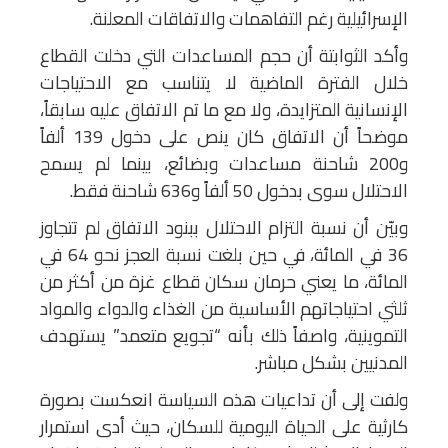
الإسرائيلية رغم التفاهمات والاتفاقات المعلنة.
وأكد الثوابتة أن حجم المساعدات التي دخلت القطاع
خلال الفترة الماضية لا يتناسب مع الاحتياجات
الإنسانية المتزايدة، ولا مع ما تم الاتفاق عليه سابقاً،
موضحاً أن الاتفاق كان ينص على دخول 139 ألفاً
و200 شاحنة مساعدات وبضائع، بينما لم يسمح
الاحتلال سوى بدخول 50 ألفاً و636 شاحنة فقط.
وبيّن أن نسبة التزام الاحتلال ببنود الاتفاق لم تتجاوز
36 في المائة، في حين بلغت نسبة العجز نحو 64 في
المائة، ما يعني حرمان سكان قطاع غزة من أكثر من
ثلثي احتياجاتهم الأساسية من الغذاء والدواء والمواد
التموينية، واصفاً ذلك بأنه “تجويع متعمد” يستهدف
المدنيين بشكل مباشر.
ولفت إلى أن تداعيات هذه السياسة انعكست بصورة
كارثية على الحياة اليومية للسكان، حيث أدى استمرار