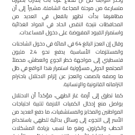
متسارعة من مرحلة المجاعة الشاملة، مشيراً إلى أن
مظاهرها بدأت تظهر بالفعل في العديد من
المحافظات نتيجة النقص الحاد في المواد الغذائية
واستمرار القيود المفروضة على دخول المساعدات.
وقال إن العجز البالغ 64 في المائة في دخول الشاحنات
والمستلزمات الأساسية يدفع نحو 2.4 مليون
فلسطيني إلى مواجهة خطر الجوع والعطش، محملاً
المجتمع الدولي مسؤولية استمرار هذا الواقع في ظل
ما وصفه بالصمت والعجز عن إلزام الاحتلال باحترام
التزاماته القانونية والإنسانية.
كما تطرق إلى أزمة غاز الطهي، مؤكداً أن الاحتلال
يواصل منع إدخال الكميات اللازمة لتلبية احتياجات
المواطنين والمخابز والمستشفيات، ما دفع العديد من
الأسر إلى اللجوء إلى وسائل بدائية للطهي باستخدام
الحطب والكرتون، وهو ما تسبب بزيادة المشكلات