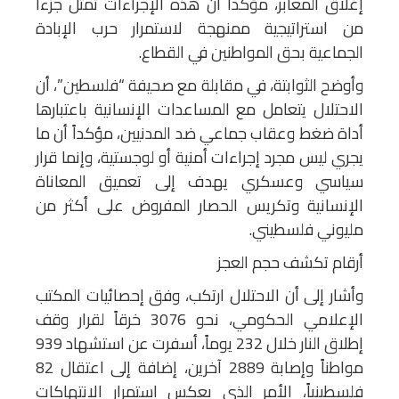
إغلاق المعابر، مؤكدا أن هذه الإجراءات تمثل جزءاً
من استراتيجية ممنهجة لاستمرار حرب الإبادة
الجماعية بحق المواطنين في القطاع.
وأوضح الثوابتة، في مقابلة مع صحيفة “فلسطين”، أن
الاحتلال يتعامل مع المساعدات الإنسانية باعتبارها
أداة ضغط وعقاب جماعي ضد المدنيين، مؤكداً أن ما
يجري ليس مجرد إجراءات أمنية أو لوجستية، وإنما قرار
سياسي وعسكري يهدف إلى تعميق المعاناة
الإنسانية وتكريس الحصار المفروض على أكثر من
مليوني فلسطيني.
أرقام تكشف حجم العجز
وأشار إلى أن الاحتلال ارتكب، وفق إحصائيات المكتب
الإعلامي الحكومي، نحو 3076 خرقاً لقرار وقف
إطلاق النار خلال 232 يوماً، أسفرت عن استشهاد 939
مواطناً وإصابة 2889 آخرين، إضافة إلى اعتقال 82
فلسطينياً، الأمر الذي يعكس استمرار الانتهاكات