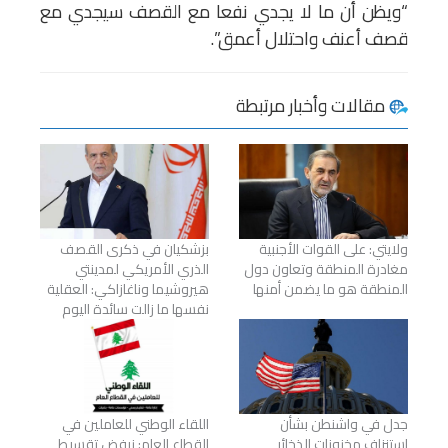
“ويظن أن ما لا يجدي نفعا مع القصف سيجدي مع
قصف أعنف واحتلال أعمق”.
مقالات وأخبار مرتبطة
ولايتي: على القوات الأجنبية
بزشكيان في ذكرى القصف
مغادرة المنطقة وتعاون دول
الذري الأمريكي لمدينتي
المنطقة هو ما يضمن أمنها
هيروشيما وناغازاكي: العقلية
نفسها ما زالت سائدة اليوم
جدل في واشنطن بشأن
اللقاء الوطني للعاملين في
استنزاف مخزونات الذخائر
القطاع العام: نرفض تقسيط