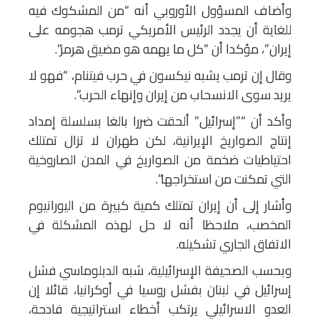
وأضاف المسؤول الأوروبي أنه “من المشكوك فيه
للغاية أن يجدد الرئيس الأمريكي ترمب هجومه على
إيران”، مؤكدا أن “كل ما يهمه هو مضيق هرمز”.
وقال إن ترمب يشبه نيكسون في حرب فيتنام، “فهو لا
يريد سوى الانسحاب من إيران وإنهاء الحرب”.
وأكد أن “”إسرائيل” ألحقت ضررا بالغا بسلسلة إمداد
إنتاج الصواريخ الإيرانية، لكن طهران لا تزال تمتلك
احتياطيات ضخمة من الصواريخ في المدن الصاروخية
التي تمكنت من استخراجها”.
وأشار إلى أن إيران تمتلك كمية كبيرة من اليورانيوم
المخصب، ملاحظا أنه لا حل لهذه المشكلة في
الاتفاق الجاري تشكيله.
وبحسب الصحيفة الإسرائيلية، شبه الدبلوماسي فشل
إسرائيل في لبنان بفشل روسيا في أوكرانيا، قائلا إن
العدو الاسرائيلي يرتكب أخطاء استراتيجية فادحة،