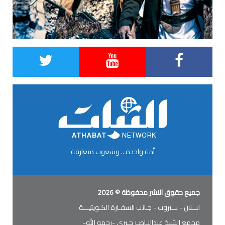
أمة واحدة .. وشعوب متعارفة
جميع حقوق النشر محفوظة © 2026
لبــنان - بــيروت - جـانب السفـارة الكـويتيـــة
مجمع الشيخ عبدالنـاصـر جـبري -رحمه الله-