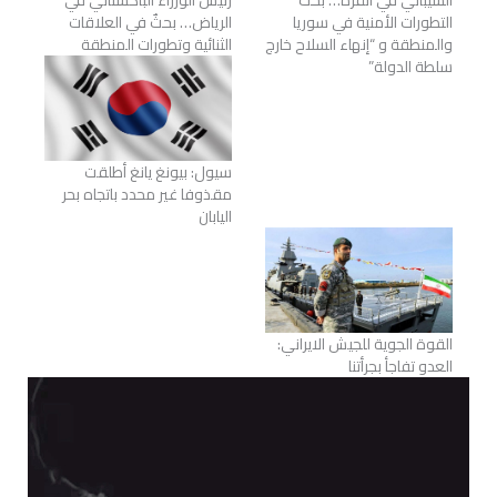
الشيباني في أنقرة… بحث
رئيس الوزراء الباكستاني في
التطورات الأمنية في سوريا
الرياض… بحثٌ في العلاقات
والمنطقة و “إنهاء السلاح خارج
الثنائية وتطورات المنطقة
سلطة الدولة”
سيول: بيونغ يانغ أطلقت
مقذوفا غير محدد باتجاه بحر
اليابان
القوة الجوية للجيش الايراني:
العدو تفاجأ بجرأتنا