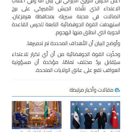
اعلن الحرس الثوري الايراني في بيان انه وفي أعقاب
الاعتداء الذي نفّذه الجيش الأميركي على برج
اتصالات في مدينة سيريك بمحافظة هرمزغان،
استهدفت القوة الجوفضائية التابعة للحرس القاعدة
الجوية التي انطلق منها الهجوم.
وأوضح البيان أن الأهداف المحددة تم تدميرها.
وحذّرت القوة الجوفضائية من أن أي تكرار للاعتداء
سيُقابل بردّ مختلف تمامًا، مؤكدة أن مسؤولية
العواقب تقع على عاتق الولايات المتحدة.
مقالات وأخبار مرتبطة