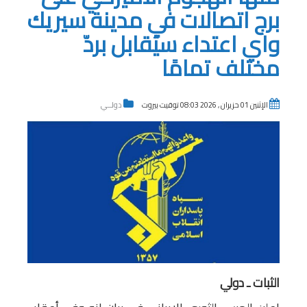
برج اتصالات في مدينة سيريك
واي اعتداء سيُقابل بردّ
مختلف تمامًا
الإثنين 01 حزيران , 2026 08:03 توقيت بيروت
دولــي
الثبات ـ دولي