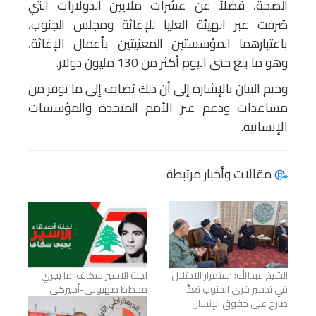
الصحة، فضلاً عن عشرات ملايين الدولارات التي
صُرفت عبر الهيئة العليا للإغاثة ومجلس الجنوب،
باعتبارهما المؤسستين المعنيتين بأعمال الإغاثة،
وهو ما بلغ حتى اليوم أكثر من 130 مليون دولار.
وختم البيان بالإشارة إلى أن ذلك يُضاف إلى ما توفر من
مساعدات ودعم عبر الأمم المتحدة والمؤسسات
الإنسانية.
مقالات وأخبار مرتبطة
الشيخ عبدالله: استمرار الاحتلال
لجنة الاسير سكاف: ما يجري
في تدمير قرى الجنوب تعدٍّ
مخطط صهيوني-أميركي
صارخ على حقوق الإنسان