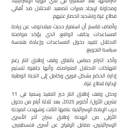
التزاماتها، يُعدّ استمرارًا في تبنّي الرؤية الإسرائيلية،
ومحاولة لإيجاد مبررات لتصعيد الاحتلال ضد أهالي
قطاع غزة وتشديد الحصار عليهم.
وأضاف قاسم أن استمرار حديث ميلادنوف عن زيادة
المساعدات يخالف الواقع، الذي يؤكد مواصلة
الاحتلال تقييد دخول المساعدات وإعادة هندسة
سياسة التجويع.
وأكد التزام حماس باتفاق وقف إطلاق النار رغم
انتهاكات الاحتلال المتواصلة، وأنها جاهزة لتسليم
إدارة الحكم بشكل فوري وكامل إلى اللجنة الوطنية
لإدارة قطاع غزة.
ودخل وقف إطلاق النار حيز التنفيذ رسميا في 11
تشرين الأول/ أكتوبر 2025، بعد ثلاثة أيام من دخول
حرب الإبادة الإسرائيلية عامها الثالث. وشهدت المرحلة
الأولى من الهدنة إطلاق سراح آخر الأسرى
الإسرائيليين، مقابل الإفراج عن أسرى فلسطينيين.