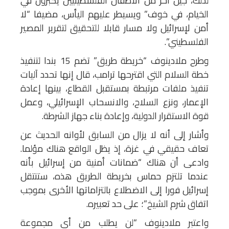
لذلك، جيل آخر من الأطفال الفلسطينيين يكبرون في
الخيام، في خوف” ويسيطر عليهم اليأس، مضيفا “لا
أمن لإسرائيل ولا مسار قابلا للتحقيق لتقرير المصير
الفلسطيني”.
وطرح ملادينوف “خريطة طريق” تضم 15 بندا لتنفيذ
خطة السلام التي اقترحها ترامب، قال إنها تحدد آليات
تنفيذ ملفات مرتبطة بمستقبل القطاع، بينها إعادة
الإعمار، ونزع السلاح، والانسحاب الإسرائيلي، وعمل
قوة الاستقرار الدولية، وإعادة بناء جهاز الشرطة.
وأشار إلى أنه لا يزال من السابق لأوانه الحديث عن
تعاف حقيقي في غزة، إذ يظل الواقع هناك مؤلما.
وادعى أن هناك “ضمانات أمنية من إسرائيل بأنه
عندما تلتزم حماس بخريطة الطريق هذه، ستنتقل
إسرائيل فورا إلى الاضطلاع بالتزاماتها الأخرى بموجب
اتفاق شرم الشيخ”؛ على حد تعبيره.
واعتبر ملادينوف “لن يطلب من أي مجموعة