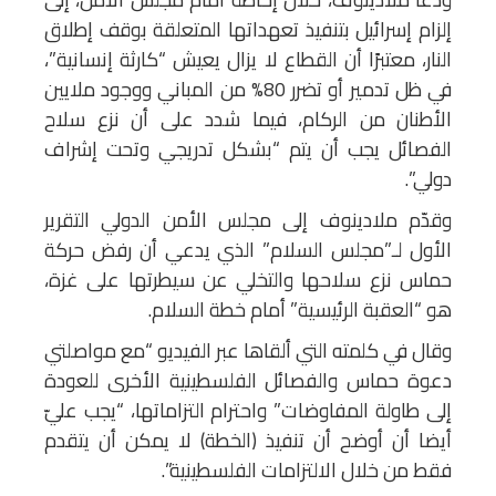
إلزام إسرائيل بتنفيذ تعهداتها المتعلقة بوقف إطلاق
النار، معتبرًا أن القطاع لا يزال يعيش “كارثة إنسانية”،
في ظل تدمير أو تضرر 80% من المباني ووجود ملايين
الأطنان من الركام، فيما شدد على أن نزع سلاح
الفصائل يجب أن يتم “بشكل تدريجي وتحت إشراف
دولي”.
وقدّم ملادينوف إلى مجلس الأمن الدولي التقرير
الأول لـ”مجلس السلام” الذي يدعي أن رفض حركة
حماس نزع سلاحها والتخلي عن سيطرتها على غزة،
هو “العقبة الرئيسية” أمام خطة السلام.
وقال في كلمته التي ألقاها عبر الفيديو “مع مواصلتي
دعوة حماس والفصائل الفلسطينية الأخرى للعودة
إلى طاولة المفاوضات” واحترام التزاماتها، “يجب عليّ
أيضا أن أوضح أن تنفيذ (الخطة) لا يمكن أن يتقدم
فقط من خلال الالتزامات الفلسطينية”.