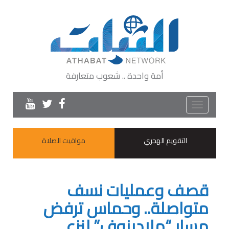
أمة واحدة .. شعوب متعارفة
Toggle
navigation
التقويم الهجري
مواقيت الصلاة
قصف وعمليات نسف
متواصلة.. وحماس ترفض
مسار “ملادينوف” لنزع