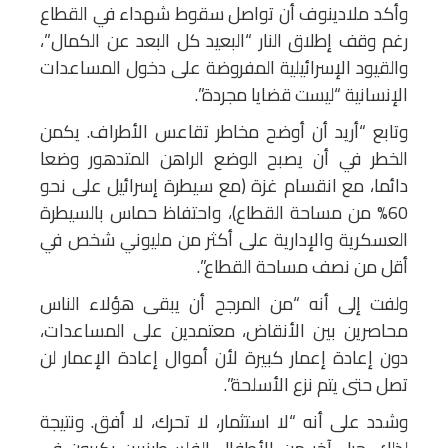
وأكد ملادينوف أن تواصل سقوط شهداء في القطاع
رغم وقف إطلاق النار “البعيد كل البعد عن الكمال”،
والقيود الإسرائيلية المفروضة على دخول المساعدات
الإنسانية “ليست قضايا مجردة”.
وتابع “أريد أن أوضح مخاطر تقاعس الأطراف. يكمن
الخطر في أن يصبح الوضع الراهن المتدهور وضعا
دائما، مع انقسام غزة (مع سيطرة إسرائيل على نحو
60% من مساحة القطاع)، واحتفاظ حماس بالسيطرة
العسكرية والإدارية على أكثر من مليوني شخص في
أقل من نصف مساحة القطاع”.
ولفت إلى أنه “من المرجح أن يبقى هؤلاء الناس
محاصرين بين الأنقاض، معتمدين على المساعدات،
دون إعادة إعمار كبيرة لأن أموال إعادة الإعمار لن
تصل حتى يتم نزع الأسلحة”.
وشدد على أنه “لا استثمار، لا تحرك، لا أفق. ونتيجة