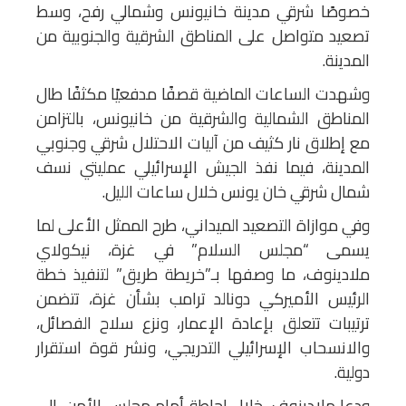
خصوصًا شرقي مدينة خانيونس وشمالي رفح، وسط
تصعيد متواصل على المناطق الشرقية والجنوبية من
المدينة.
وشهدت الساعات الماضية قصفًا مدفعيًا مكثفًا طال
المناطق الشمالية والشرقية من خانيونس، بالتزامن
مع إطلاق نار كثيف من آليات الاحتلال شرقي وجنوبي
المدينة، فيما نفذ الجيش الإسرائيلي عمليتي نسف
شمال شرقي خان يونس خلال ساعات الليل.
وفي موازاة التصعيد الميداني، طرح الممثل الأعلى لما
يسمى “مجلس السلام” في غزة، نيكولاي
ملادينوف، ما وصفها بـ”خريطة طريق” لتنفيذ خطة
الرئيس الأميركي دونالد ترامب بشأن غزة، تتضمن
ترتيبات تتعلق بإعادة الإعمار، ونزع سلاح الفصائل،
والانسحاب الإسرائيلي التدريجي، ونشر قوة استقرار
دولية.
ودعا ملادينوف، خلال إحاطة أمام مجلس الأمن، إلى