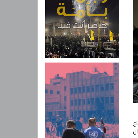
اع
ان