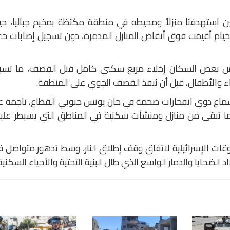
ين استهدفتا منزلاً ومحيطه في منطقة مكتظة بمخيم جباليا، ح
خيام أقيمت فوق أنقاض المنازل المدمرة، دون تسجيل إصابات ح
من بعض السكان إخلاء مربع سكني كامل قبل القصف، ما تسب
اء والأطفال، قبل أن يُنفذ القصف الجوي على المنطقة.
ماع دوي انفجارات ضخمة في خان يونس جنوبي القطاع، ناجمة ع
ا تبقى من منازل ومنشآت سكنية في المناطق التي يسيطر عليه
وقات الإسرائيلية لاتفاق وقف إطلاق النار، وسط تدهور متواصل 
د الضحايا والدمار الواسع الذي طال البنية التحتية والأحياء السكنية