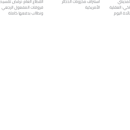
لمدينتي
استنزاف مخزونات الذخائر
القطاع العام: نرفض تقسيط
كي: العقلية
الأمريكية
فروقات المفعول الرجعي
ئدة اليوم
ونطالب بدفعها كاملة