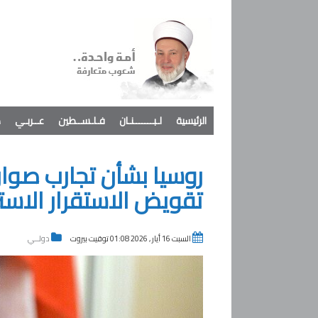
الرئيسية
لـبـــــــنـان
فـلـســطين
عــربـي
د
روسيا بشأن تجارب صواري
تقويض الاستقرار الاست
السبت 16 أيار , 2026 01:08 توقيت بيروت
دولــي