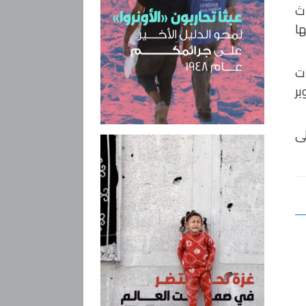
اث
ها
ات
ير
لى