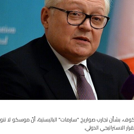
بكوف، بشأن تجارب صواريخ "سارمات" الباليستية، أنّ موسكو لا تن
ر الاستراتيجي الدولي.