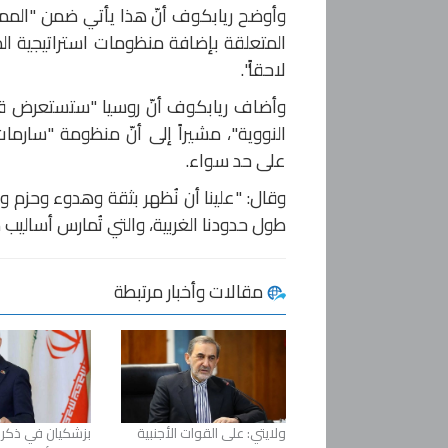
وأوضح ريابكوف أنّ هذا يأتي ضمن "الممار
المتعلقة بإضافة منظومات استراتيجية الم
لاحقاً".
وأضاف ريابكوف أنّ روسيا "ستستعرض قدر
النووية"، مشيراً إلى أنّ منظومة "سارمات
على حد سواء.
وقال: "علينا أن نُظهر بثقة وهدوء وحزم وم
طول حدودنا الغربية، والتي تُمارس أساليب 
مقالات وأخبار مرتبطة
ولايتي: على القوات الأجنبية
بزشكيان في ذك