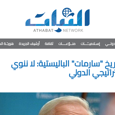
ولــي
إسـلاميــّـــات
منــوّعــــات
ثقافة
أرشيف الجريدة
هويـّـة ا
خ "سارمات" الباليستية: لا ننوي
راتيجي الدولي