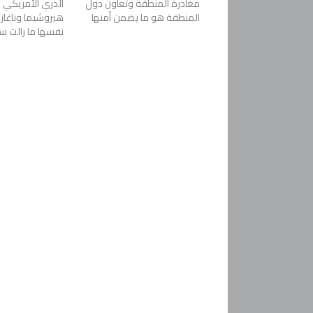
مغادرة المنطقة وتعاون دول
الذري الأمريكي 
المنطقة هو ما يضمن أمنها
هيروشيما وناغازا
نفسها ما زالت سا