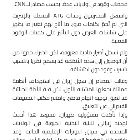
محطات وقود في ولايات عدة، بحسب مصادر لــCNN.
واستغل المخترقون وحدات ATG المتصلة بالإنترنت
التي لم تُحمَ بكلمات مرور، ما أتاح لهم تغيير ما يظهر
على شاشات العرض دون التأثير على كميات الوقود
الفعلية.
ولم تسجل أضرار مادية معروفة، لكن الخبراء حذروا من
أن الوصول إلى هذه الأنظمة قد يسمح نظريا بالتسبب
بتسرب وقود دون اكتشافه.
وقالت المصادر إن سجل إيران في استهداف أنظمة
مماثلة يجعلها المشتبه الأول، لكن قلة الأدلة الجنائية
قد تعيق توجيه اتهام قاطع, وامتنع مكتب التحقيقات
الفيدرالي عن التعليق.
وإذا تأكدت مسؤولية طهران، فسيعد هذا أحدث
تهديد إيراني للبنية التحتية الحيوية في الولايات
المتحدة في سياق التوترات الإقليمية الحالية، وقد
يفاقم ذلك الضغوط السياسية على إدارة الرئيس دونالد