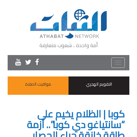
أمة واحدة .. شعوب متعارفة
Toggle
navigation
التقويم الهجري
مواقيت الصلاة
كوبا | الظلام يخيم على
“سانتياغو دي كوبا”.. أزمة
طاقة خانقة جراء الحصار