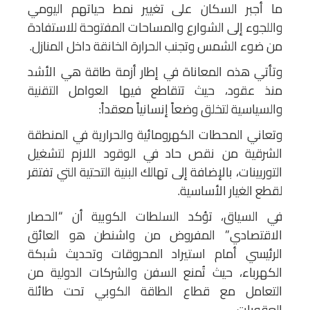
ما أجبر السكان على تغيير نمط حياتهم اليومي
واللجوء إلى الشوارع والمساحات المفتوحة للاستفادة
من ضوء الشمس وتجنب الحرارة الخانقة داخل المنازل.
وتأتي هذه المعاناة في إطار أزمة طاقة هي الأشد
منذ عقود، حيث تتقاطع فيها العوامل التقنية
والسياسية لتخلق وضعاً إنسانياً معقداً:
وتعاني المحطات الكهرومائية والحرارية في المنطقة
الشرقية من نقص حاد في الوقود اللازم لتشغيل
التوربينات، بالإضافة إلى تهالك البنية التحتية التي تفتقر
لقطع الغيار الأساسية.
في السياق، تؤكد السلطات الكوبية أن “الحصار
الاقتصادي” المفروض من واشنطن هو العائق
الرئيسي أمام استيراد المحروقات وتحديث شبكة
الكهرباء، حيث تُمنع السفن والشركات الدولية من
التعامل مع قطاع الطاقة الكوبي تحت طائلة
العقوبات.