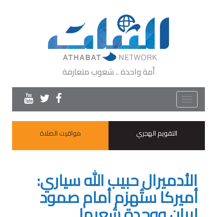
أمة واحدة .. شعوب متعارفة
Toggle
navigation
التقويم الهجري
مواقيت الصلاة
الأدميرال حبيب الله سياري:
أميركا ستُهزم أمام صمود
إيران ووحدة شعبها