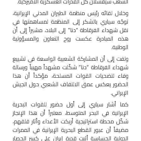
الشعب سيُفشلان كل القدرات العسكرية الأميركية.
وخلال لقائه رئيس منظمة الطيران المدني الإيرانية،
توجّه سياري بالشكر إلى المنظمة لمساهمتها في
نقل شهداء الفرقاطة “دنا” إلى البلاد، مشيراً إلى أن
هذه المبادرة عكست روح التعاون والمسؤولية
الوطنية.
ولفت إلى أن المشاركة الشعبية الواسعة في تشييع
شهداء الفرقاطة “دنا” شكّلت مشهداً مهيباً ورسالة
وفاء لتضحيات القوات المسلحة، مؤكداً أن هذا
الحضور يعكس عمق الالتفاف الشعبي حول الجيش
الإيراني.
كما أشار سياري إلى أول حضور للقوات البحرية
الإيرانية في البحر المتوسط، معتبراً أن هذا الإنجاز
شكّل محطة استراتيجية أربكت الأعداء وأثار قلقهم،
مضيفاً أن عبور القطع البحرية الإيرانية في الممرات
الدولية الحساسة أثبت قدرة إيران على كسر الحصار