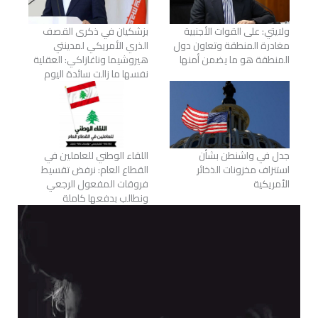
ولايتي: على القوات الأجنبية
بزشكيان في ذكرى القصف
مغادرة المنطقة وتعاون دول
الذري الأمريكي لمدينتي
المنطقة هو ما يضمن أمنها
هيروشيما وناغازاكي: العقلية
نفسها ما زالت سائدة اليوم
جدل في واشنطن بشأن
اللقاء الوطني للعاملين في
استنزاف مخزونات الذخائر
القطاع العام: نرفض تقسيط
الأمريكية
فروقات المفعول الرجعي
ونطالب بدفعها كاملة