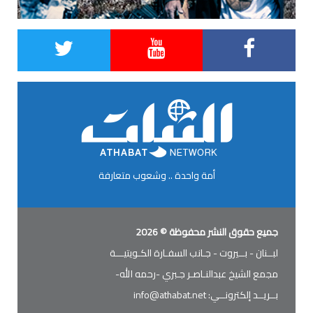
أمة واحدة .. وشعوب متعارفة
جميع حقوق النشر محفوظة © 2026
لبــنان - بــيروت - جـانب السفـارة الكـويتيـــة
مجمع الشيخ عبدالنـاصـر جـبري -رحمه الله-
بــريــد إلكترونــي:
info@athabat.net