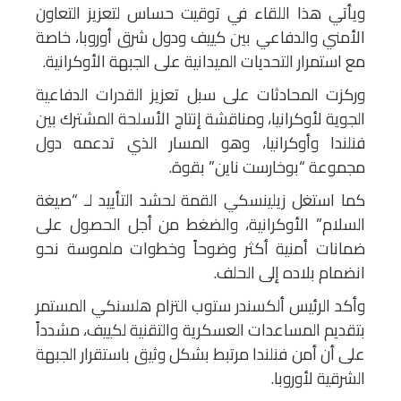
ويأتي هذا اللقاء في توقيت حساس لتعزيز التعاون
الأمني والدفاعي بين كييف ودول شرق أوروبا، خاصة
مع استمرار التحديات الميدانية على الجبهة الأوكرانية.
وركزت المحادثات على سبل تعزيز القدرات الدفاعية
الجوية لأوكرانيا، ومناقشة إنتاج الأسلحة المشترك بين
فنلندا وأوكرانيا، وهو المسار الذي تدعمه دول
مجموعة “بوخارست ناين” بقوة.
كما استغل زيلينسكي القمة لحشد التأييد لـ “صيغة
السلام” الأوكرانية، والضغط من أجل الحصول على
ضمانات أمنية أكثر وضوحاً وخطوات ملموسة نحو
انضمام بلاده إلى الحلف.
وأكد الرئيس ألكسندر ستوب التزام هلسنكي المستمر
بتقديم المساعدات العسكرية والتقنية لكييف، مشدداً
على أن أمن فنلندا مرتبط بشكل وثيق باستقرار الجبهة
الشرقية لأوروبا.