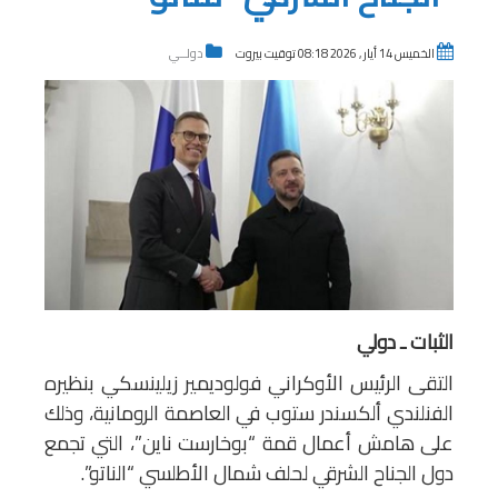
الخميس 14 أيار , 2026 08:18 توقيت بيروت
دولــي
الثبات ـ دولي
التقى الرئيس الأوكراني فولوديمير زيلينسكي بنظيره
الفنلندي ألكسندر ستوب في العاصمة الرومانية، وذلك
على هامش أعمال قمة “بوخارست ناين”، التي تجمع
دول الجناح الشرقي لحلف شمال الأطلسي “الناتو”.