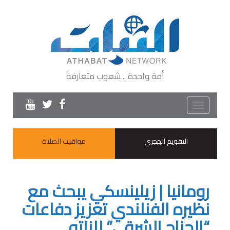
أمة واحدة .. شعوب متعارفة
Toggle
navigation
التقويم الهجري
مواقيت الصلاة
رومانيا | زيلينسكي يبحث مع
نظيره الفنلندي تعزيز دفاعات
“الجناح الشرقي” للناتو