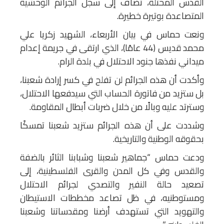
القدس المحتلة، تُضاف إلى سجل الجرائم الوحشية
المتصاعدة بوتيرة خطيرة.
ونعت حماس في بيان الأربعاء، الشهيد زكريا علي
محمد قديس (44 عامًا)، الذي ارتقى في جريمة إعدام
ميداني نفذها جنود الاحتلال في بلدة الرام.
وأكدت أن هذه الجرائم لن تفلح في كسر إرادة شعبنا،
بل ستزيد من فاتورة الحساب التي سيدفعها الاحتلال،
وسترتد عليه وبالًا من خلال ضربات أبطال المقاومة.
وشددت على أن هذه الجرائم ستزيد شعبنا تمسكًا
بحقوقه الوطنية والتاريخية.
ودعت حماس “جماهير شعبنا وشبابنا الثائر بالضفة
والقدس وفي كل المدن والقرى الفلسطينية، إلى
تصعيد حالة النفير والتصدي لجرائم الاحتلال
ومستوطنيه، في ظل تصاعد مخططات الاستيطان
والتهويد التي تستهدف أرضنا ومقدساتنا وشعبنا