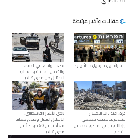
الفلسطيني”.
مقالات وأخبار مرتبطة
الاسرائيليون يحزمون حقائبهم؟
تصعيد واسع في الضفة
والقدس المحتلة وانسحاب
الاحتلال من مخيم قلنديا
غزة: اعتداءات الاحتلال
نادي الأسير الفلسطيني:
مستمرة.. قصف مدفعي
الاحتلال اعتقل وحقق ميدانياً
وإطلاق نار في مناطق عدة من
مع أكثر من 60 مواطناً من
القطاع
مخيم قلنديا