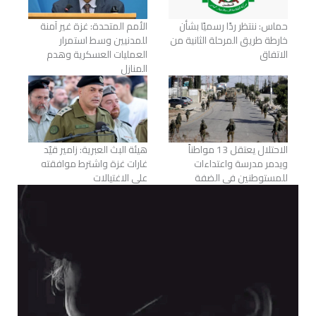
حماس: ننتظر ردًا رسميًا بشأن
الأمم المتحدة: غزة غير آمنة
خارطة طريق المرحلة الثانية من
للمدنيين وسط استمرار
الاتفاق
العمليات العسكرية وهدم
المنازل
الاحتلال يعتقل 13 مواطناً
هيئة البث العبرية: زامير قيّد
ويدمر مدرسة واعتداءات
غارات غزة واشترط موافقته
للمستوطنين في الضفة
على الاغتيالات