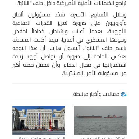
تراجع الضمانات الأمنية الأميركية داخل حلف "الناتو".
وخلال الأسابيع الأخيرة، شدّد مسؤولون ألمان
وأوروبيون على ضرورة تعزيز القدرات الدفاعية
الأوروبية، بعدما أعلنت واشنطن خططاً لخفض
وجودها العسكري في ألمانيا، فيما أكدت المتحدثة
باسم حلف "الناتو"، أليسون هارت، أن هذا التوجه
يعكس الحاجة إلى ضرورة أن تواصل أوروبا زيادة
استثماراتها في مجال الدفاع، وأن تتحمّل حصة أكبر
من مسؤولية الأمن المشترك".
مقالات وأخبار مرتبطة
شركات صينية وهندية تسعى
الدفاع الروسية: استهداف 3