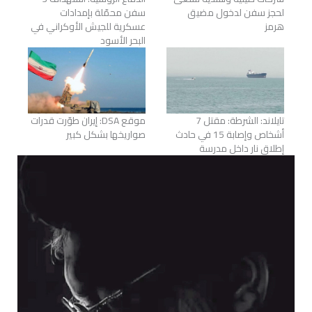
لحجز سفن لدخول مضيق
سفن محمّلة بإمدادات
هرمز
عسكرية للجيش الأوكراني في
البحر الأسود
تايلاند: الشرطة: مقتل 7
موقع DSA: إيران طوّرت قدرات
أشخاص وإصابة 15 في حادث
صواريخها بشكل كبير
إطلاق نار داخل مدرسة