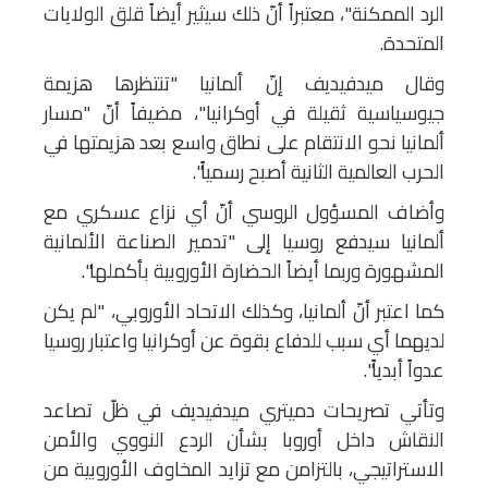
الرد الممكنة"، معتبراً أنّ ذلك سيثير أيضاً قلق الولايات
المتحدة.
وقال ميدفيديف إنّ ألمانيا "تنتظرها هزيمة
جيوسياسية ثقيلة في أوكرانيا"، مضيفاً أنّ "مسار
ألمانيا نحو الانتقام على نطاق واسع بعد هزيمتها في
الحرب العالمية الثانية أصبح رسمياً".
وأضاف المسؤول الروسي أنّ أي نزاع عسكري مع
ألمانيا سيدفع روسيا إلى "تدمير الصناعة الألمانية
المشهورة وربما أيضاً الحضارة الأوروبية بأكملها".
كما اعتبر أنّ ألمانيا، وكذلك الاتحاد الأوروبي، "لم يكن
لديهما أي سبب للدفاع بقوة عن أوكرانيا واعتبار روسيا
عدواً أبدياً".
وتأتي تصريحات دميتري ميدفيديف في ظلّ تصاعد
النقاش داخل أوروبا بشأن الردع النووي والأمن
الاستراتيجي، بالتزامن مع تزايد المخاوف الأوروبية من