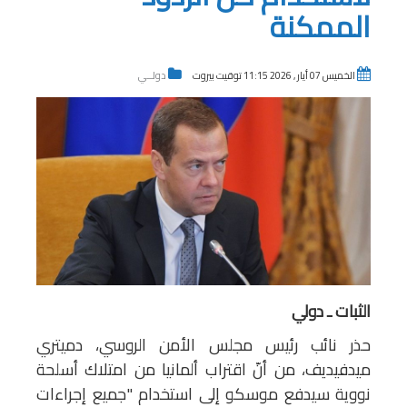
الممكنة
الخميس 07 أيار , 2026 11:15 توقيت بيروت
دولــي
الثبات ـ دولي
حذر نائب رئيس مجلس الأمن الروسي، دميتري
ميدفيديف، من أنّ اقتراب ألمانيا من امتلاك أسلحة
نووية سيدفع موسكو إلى استخدام "جميع إجراءات