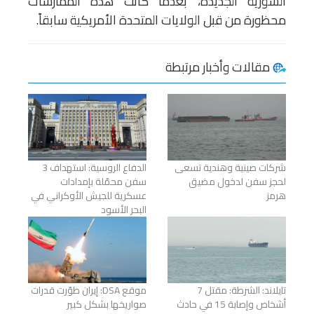
السورية الجديدة، بعدما كانت هذه الممارسات
محظورة من قبل الولايات المتحدة الأمريكية سابقاً.
مقالات وأخبار مرتبطة
شركات صينية وهندية تسعى
الدفاع الروسية: استهداف 3
لحجز سفن لدخول مضيق
سفن محمّلة بإمدادات
هرمز
عسكرية للجيش الأوكراني في
البحر الأسود
تايلاند: الشرطة: مقتل 7
موقع DSA: إيران طوّرت قدرات
أشخاص وإصابة 15 في حادث
صواريخها بشكل كبير