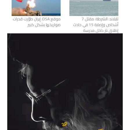
تايلاند: الشرطة: مقتل 7
موقع DSA: إيران طوّرت قدرات
أشخاص وإصابة 15 في حادث
صواريخها بشكل كبير
إطلاق نار داخل مدرسة