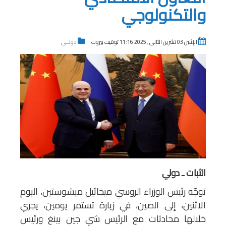
والتكنولوجي
الإثنين 03 تشرين الثاني , 2025 11:16 توقيت بيروت
دولــي
الثبات ـ دولي
توجّه رئيس الوزراء الروسي ميخائيل ميشوستين، اليوم
الاثنين، إلى الصين، في زيارة تستمر يومين، يجري
خلالها محادثات مع الرئيس شي جين بينغ ورئيس