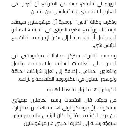
الوزراء لي تشيانغ، حيث من المتوقّع أن تتركز على
التعاون الاقتصادي والتكنولوجي بين البلدين.
وذكرت وكالة "تاس" الروسية أنّ ميشوستين سيعقد
اجتماعاً دورياً مع نظيره الصيني في مدينة هانغتشو
اليوم، قبل أن يتوجه غداً إلى بكين لإجراء محادثات مع
الرئيس شي.
وبحسب "تاس"، ستركّز محادثات ميشوستين في
الصين على العلاقات التجارية والاقتصادية والنقل
والتعاون الصناعي، إضافةً إلى تعزيز شراكات الطاقة
وتوسيع التعاون في التكنولوجيا المتقدمة والزراعة.
الكرملين: هذه الزيارة بالغة الأهمية
من جهته، قال المتحدث باسم الكرملين ديميتري
بيسكوف، إنّ موسكو تولي أهمية بالغة لهذه الزيارة،
من دون الكشف عمّا إذا كان الرئيس فلاديمير بوتين
سيوجّه رسالة إلى نظيره الصيني عبر ميشوستين.