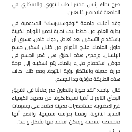
صرح بذلك رئيس مختبر الطب النووي والابتكاري في
الجامعة فلاديمير كانيغين.
وقد أعلنت جامعة "نوفوسيبيرسك" الحكومية في
بداية العام، عن خطط لبدء تجربة تدمير الأورام الخبيثة
باستخدام التسخين بعد تعاطي دواء خاص. وسبق أن
حاول العلماء علاج الأورام من خلال تسخين جسم
الإنسان، وإحدى هذه الطرق هي غمر الجسم في
حوض استحمام مليء بالماء، يتم تسخينه إلى درجة
حرارة معينة والانتظار لرؤية النتيجة. ومع ذلك، كانت
هذه الطريقة مؤذية جدا للجسم.
قال الباحث: "لقد طورنا بالتعاون مع زملائنا في الفريق
البحثي التابع لـ ألفيا تسيغانكوفا من معهد الكيمياء
غير العضوية، مستحضرات معينة تعتمد على جسيمات
الحديد النانوية. وقمنا بدراسة سميتها، واتضح أنها
منخفضة السمية، ويمكن استخدامها بشكل واعد".