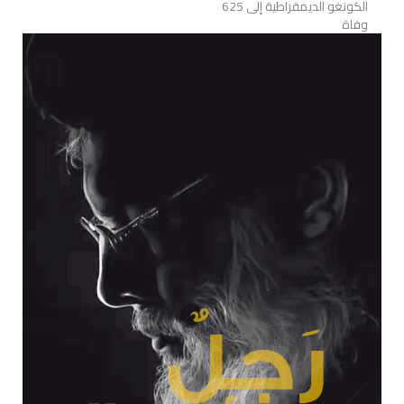
الكونغو الديمقراطية إلى 625
وفاة