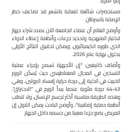
إقرأ المزيد
مستحضرات شائعة للعناية بالشعر قد تضاعف خطر
الإصابة بالسرطان
وأوضح العالم أن علماء الجامعة الآن بصدد شراء جهاز
لاختبار المنهجية وتحديد جرعات وأنظمة إعطاء الدواء
الذي طوره الكيميائيون. ويمكن تحقيق النتائج الأولى
بحلول نهاية عام 2026.
وأضاف كانيغين: "إن الأجهزة تسمح بإجراء عملية
التسخين في المجال المغناطيسي حيث يُسخّن الورم
الخبيث في الخلية إلى درجة حرارة إفساد البروتين، وهي
43-44 درجة مئوية عندما يبدأ الورم في "الاحتراق".
وهذه الطريقة مناسبة أكثر لجسم الإنسان، ولا تتطلب
أنظمة حماية إضافية"، وأوضح الباحث يمكن القول إن
المريض يضع جزءا معينا من جسمه داخل الجهاز.