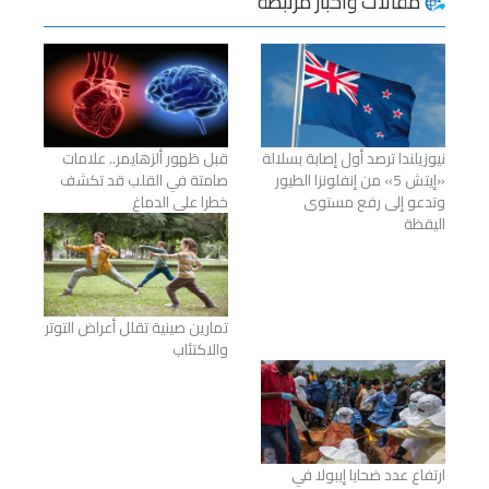
مقالات وأخبار مرتبطة
نيوزيلندا ترصد أول إصابة بسلالة
قبل ظهور ألزهايمر.. علامات
«إيتش 5» من إنفلونزا الطيور
صامتة في القلب قد تكشف
وتدعو إلى رفع مستوى
خطرا على الدماغ
اليقظة
تمارين صينية تقلل أعراض التوتر
والاكتئاب
ارتفاع عدد ضحايا إيبولا في