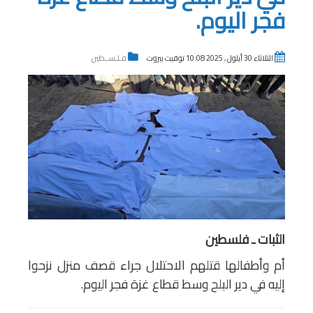
فجر اليوم.
الثلاثاء 30 أيلول , 2025 10:08 توقيت بيروت
فـلـســطين
الثبات ـ فلسطين
أم وأطفالها قتلهم الاحتلال جراء قصف منزل نزحوا
إليه في دير البلح وسط قطاع غزة فجر اليوم.