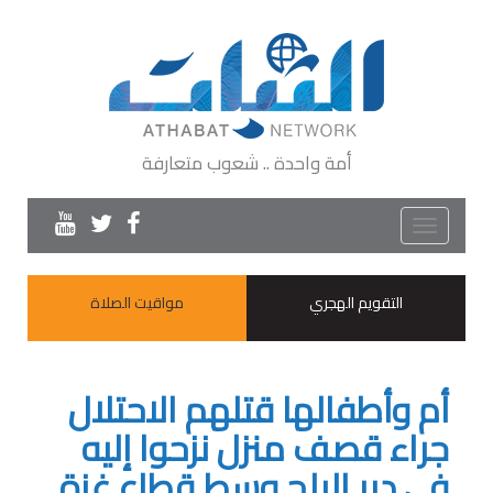
أمة واحدة .. شعوب متعارفة
Toggle
navigation
التقويم الهجري
مواقيت الصلاة
أم وأطفالها قتلهم الاحتلال
جراء قصف منزل نزحوا إليه
في دير البلح وسط قطاع غزة